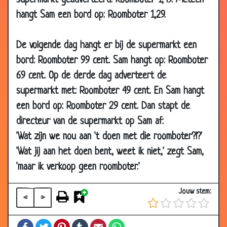
supermarkt geadverteerd: Roomboter 1,49. Meteen
12 May
Zakenreis naar Frankrijk
3.32
hangt Sam een bord op: Roomboter 1,29.
2000
12 May
In de hel
3.72
De volgende dag hangt er bij de supermarkt een
2000
bord: Roomboter 99 cent. Sam hangt op: Roomboter
12 May
Uitwerpselen!
3.33
69 cent. Op de derde dag adverteert de
2000
supermarkt met: Roomboter 49 cent. En Sam hangt
12 May
Fricadel met graag
2.96
een bord op: Roomboter 29 cent. Dan stapt de
2000
directeur van de supermarkt op Sam af:
12 May
Kijk uit een d-d-d-r-r-rol!!
3.53
'Wat zijn we nou aan 't doen met die roomboter?!?'
2000
'Wat jij aan het doen bent, weet ik niet,' zegt Sam,
12 May
G-g-geintje
3.00
'maar ik verkoop geen roomboter.'
2000
12 May
Jaar 2000 probleem
3.78
Jouw stem:
2000
«
»
12 May
Brandstichting
2.66
Facebook
Twitter
Pinterest
Tumblr
Email
WhatsApp
2000