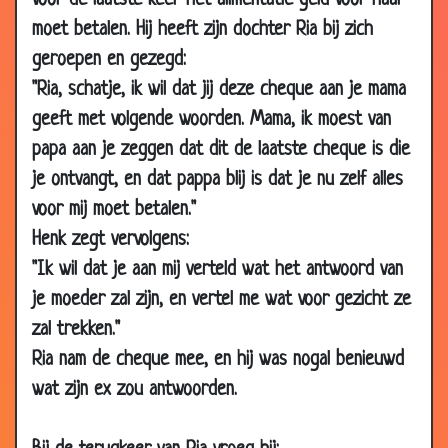
voor de laatste keer het alimentatie geld voor haar
2016
moet betalen. Hij heeft zijn dochter Ria bij zich
11 Dec
Afkortingen
2.84
geroepen en gezegd:
2016
"Ria, schatje, ik wil dat jij deze cheque aan je mama
11 Dec
Kasteel
2.83
geeft met volgende woorden. Mama, ik moest van
2016
papa aan je zeggen dat dit de laatste cheque is die
19 Jul
Natuurkundeles
3.09
je ontvangt, en dat pappa blij is dat je nu zelf alles
2016
voor mij moet betalen."
10 Jul
Onder dienst
2.76
Henk zegt vervolgens:
2016
"Ik wil dat je aan mij verteld wat het antwoord van
09 Jul
Weddenschap
3.19
je moeder zal zijn, en vertel me wat voor gezicht ze
2016
zal trekken."
09 Jul
Slechthorend
2.89
Ria nam de cheque mee, en hij was nogal benieuwd
2016
wat zijn ex zou antwoorden.
09 Jul
Behoefte
2.91
2016