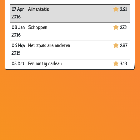
07 Apr
Alimentatie
2.61
2016
08 Jan
Schoppen
2.73
2016
06 Nov
Net zoals alle anderen
2.87
2015
05 Oct
Een nuttig cadeau
3.13
2015
17 Apr
ben je bang voor...?
2.53
2015
26 Feb
Aanbesteding
2.79
2015
30 Jan
Toppunt van lef
2.87
2015
19 Jan
Promotie
2.57