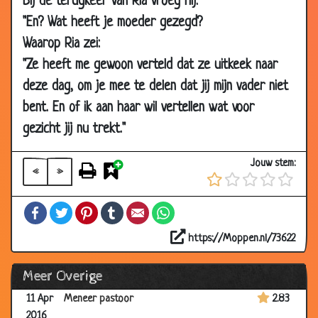
Bij de terugkeer van Ria vroeg hij:
06 Jul
Nationaliteiten
2.83
"En? Wat heeft je moeder gezegd?
2016
Waarop Ria zei:
05 Jul
Condooms
2.71
"Ze heeft me gewoon verteld dat ze uitkeek naar
2016
deze dag, om je mee te delen dat jij mijn vader niet
05 Jul
Verzekering
2.85
bent. En of ik aan haar wil vertellen wat voor
2016
gezicht jij nu trekt."
05 Jul
Gedachten
2.86
2016
Jouw stem:
«
»
05 Jul
E-mail
2.95
2016
Facebook
Twitter
Pinterest
Tumblr
Email
WhatsApp
12 May
Vliegreis
2.84
2016
https://Moppen.nl/73622
27 Apr
Gebruiksaanwijzing
3.60
Meer Overige
2016
11 Apr
Meneer pastoor
2.83
2016