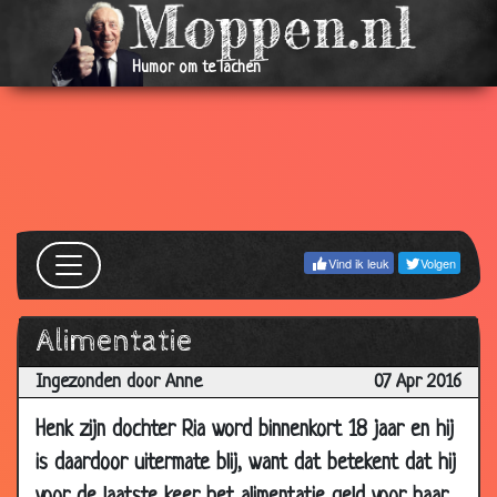
2017
21 Jun
Gelukt
3.06
Humor om te lachen
2017
19 Apr
Bananen
3.07
2017
27 Mar
Overweg
2.65
2017
30 Jan
Kapot
2.84
Vind ik leuk
Volgen
2017
24 Jan
Celdeling vs. Cellencomplex
2.30
2017
Alimentatie
03 Jan
De drol
2.85
Ingezonden door Anne
07 Apr 2016
2017
Henk zijn dochter Ria word binnenkort 18 jaar en hij
30 Dec
Lunchpause
2.59
2016
is daardoor uitermate blij, want dat betekent dat hij
17 Dec
Boete
2.64