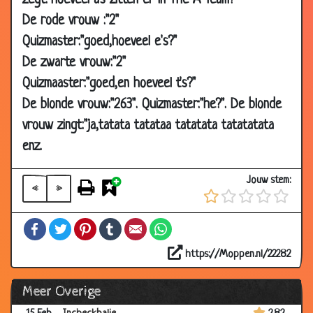
zegt:"hoeveel a's zitten er in The A Team?"
2003
De rode vrouw :"2"
17 Feb
Toppunt
3.12
Quizmaster:"goed,hoeveel e's?"
2003
De zwarte vrouw:"2"
16 Feb
Knorr
3.09
Quizmaaster:"goed,en hoeveel t's?"
2003
De blonde vrouw:"263". Quizmaster:"he?". De blonde
16 Feb
Rat
2.97
vrouw zingt:"ja,tatata tatataa tatatata tatatatata
2003
enz.
16 Feb
School
3.53
2003
Jouw stem:
«
»
16 Feb
JAGER
3.26
2003
Facebook
Twitter
Pinterest
Tumblr
Email
WhatsApp
16 Feb
You
2.86
2003
https://Moppen.nl/22282
16 Feb
Boer
3.02
Meer Overige
2003