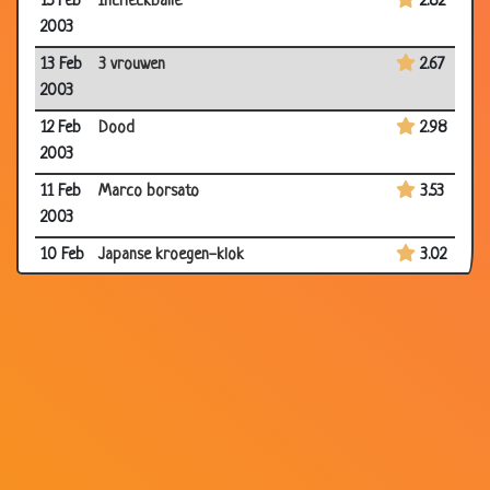
15 Feb
Incheckbalie
2.82
2003
13 Feb
3 vrouwen
2.67
2003
12 Feb
Dood
2.98
2003
11 Feb
Marco borsato
3.53
2003
10 Feb
Japanse kroegen-klok
3.02
2003
10 Feb
Vreemd gaan
3.20
2003
10 Feb
Te gek!
3.08
2003
09 Feb
Bierflesje
3.14
2003