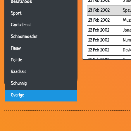
23 Feb 2002
3 so
Beestenboel
23 Feb 2002
Spe
Sport
23 Feb 2002
Muzi
Godsdienst
22 Feb 2002
Jom
Schoonmoeder
22 Feb 2002
Num
Flauw
22 Feb 2002
Davi
21 Feb 2002
Hon
Politie
21 Feb 2002
Adve
Raadsels
20 Feb 2002
Typi
Schunnig
19 Feb 2002
Airc
Overige
19 Feb 2002
Klei
19 Feb 2002
Week
19 Feb 2002
De m
18 Feb 2002
Muff