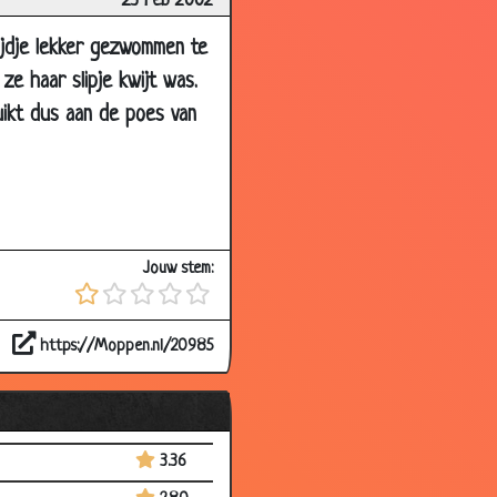
23 Feb 2002
3.21
jdje lekker gezwommen te
3.26
e haar slipje kwijt was.
3.49
uikt dus aan de poes van
3.07
3.31
3.08
2.80
Jouw stem:
3.23
3.20
https://Moppen.nl/20985
3.38
3.01
2.88
3.36