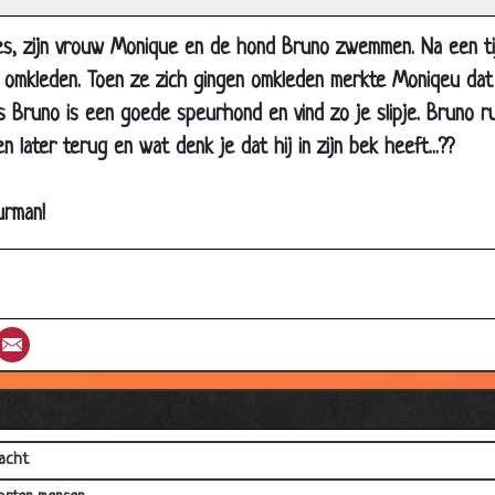
ucht
s, zijn vrouw Monique en de hond Bruno zwemmen. Na een ti
akantie van Jan
omkleden. Toen ze zich gingen omkleden merkte Moniqeu dat z
tser
 Bruno is een goede speurhond en vind zo je slipje. Bruno r
iek
 later terug en wat denk je dat hij in zijn bek heeft...??
unt van Arrogantie!
elganger
urman!
cling
rmond
ver
st
umblr
Email
aus bij de dokter
je en de hoeren
acht