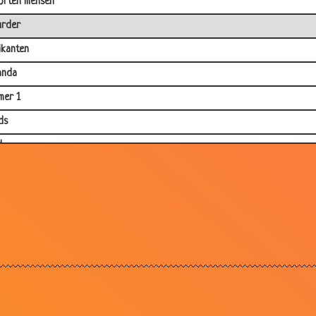
orten mensen
urder
kanten
anda
mer 1
ds
d
rtenzie
st
o
n en groot
end miljonairs
an met de aap
in