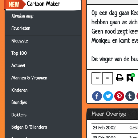
28 Feb 2002
Kutl
Cartoon Maker
Op een dag gaan Kee
27 Feb 2002
De v
Random mop
hebben gaan ze zich 
27 Feb 2002
DDui
Favorieten
Geen nood zegt kees
27 Feb 2002
Polit
Moniqeu en komt even
Nieuwste
27 Feb 2002
Topp
Top 100
25 Feb 2002
Dubb
De vinger van de bu
25 Feb 2002
Recy
Actueel
25 Feb 2002
Roe
«
»
Mannen & Vrouwen
24 Feb 2002
Zwer
Kinderen
Facebook
Twitter
Pintere
T
24 Feb 2002
De p
Blondjes
24 Feb 2002
Jant
Meer Overige
Dokters
23 Feb 2002
IQ
Belgen & 'Ollanders
23 Feb 2002
Gesl