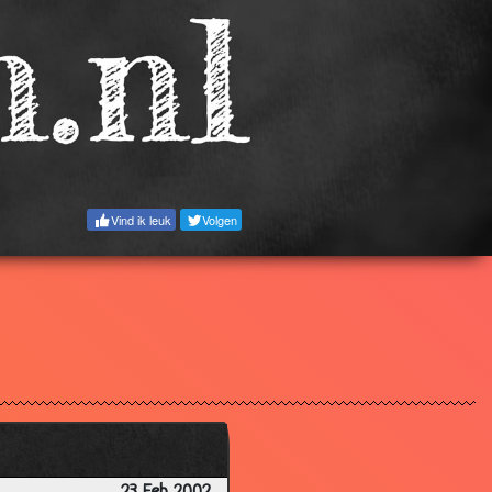
3.41
3.30
3.09
3.45
2.87
2.94
Vind ik leuk
Volgen
3.44
3.14
2.99
3.19
3.07
2.84
3.82