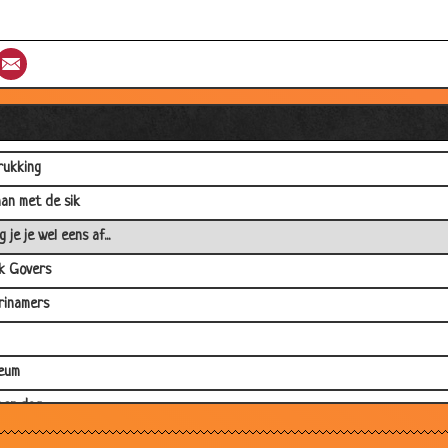
rollen
st
umblr
Email
s Bauer
isch.......
 tas
rukking
an met de sik
 je je wel eens af...
k Govers
rinamers
eum
per dag
rezoon