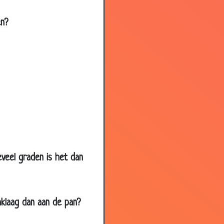
2.85
en?
2.66
3.20
3.77
3.92
3.28
3.06
3.77
3.63
veel graden is het dan
3.57
2.88
3.10
aklaag dan aan de pan?
3.95