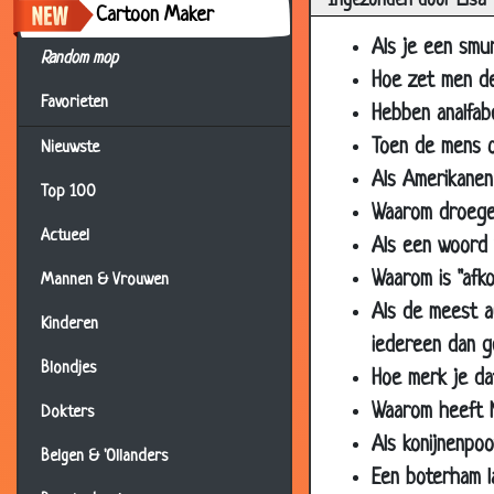
Ingezonden door Lisa
Cartoon Maker
11 Sep 2002
Mann
Als je een smur
11 Sep 2002
Hey 
Random mop
Hoe zet men de
09 Sep 2002
Geld
Favorieten
Hebben analfabe
08 Sep 2002
Disc
Toen de mens o
Nieuwste
02 Sep 2002
Viss
Als Amerikanen
Top 100
30 Aug 2002
Scho
Waarom droegen
Actueel
24 Aug 2002
Bijn
Als een woord 
Waarom is "afk
17 Aug 2002
Paus
Mannen & Vrouwen
Als de meest a
04 Aug 2002
Dond
Kinderen
iedereen dan g
30 Jul 2002
Bra
Blondjes
Hoe merk je da
23 Jul 2002
Abc
Waarom heeft 
Dokters
22 Jul 2002
Koni
Als konijnenpo
Belgen & 'Ollanders
17 Jul 2002
Dolfi
Een boterham l