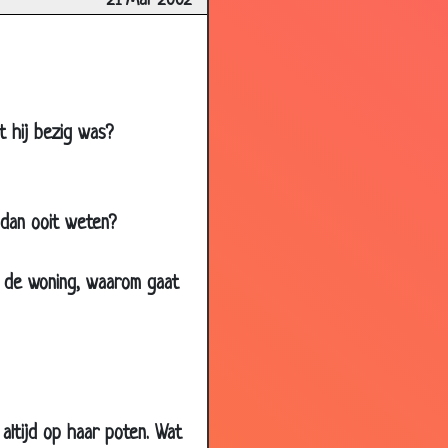
21 Mar 2002
2.88
3.77
3.52
3.33
 hij bezig was?
3.56
2.72
3.26
dan ooit weten?
3.11
d de woning, waarom gaat
3.34
3.39
3.74
2.99
2.89
altijd op haar poten. Wat