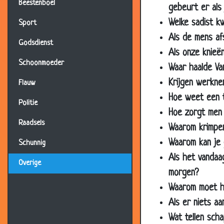
Beestenboel
13 Jul 2002
Lief
gebeurt er als
09 Jul 2002
Welke sadist kw
De r
Sport
Als de mens af
08 Jul 2002
Wit 
Godsdienst
Als onze knieë
05 Jul 2002
Ond
Schoonmoeder
Waar haalde Va
02 Jul 2002
Op d
Krijgen werkne
Flauw
28 Jun 2002
Zwer
Hoe weet een t
Politie
28 Jun 2002
Bela
Hoe zorgt men 
Raadsels
22 Jun 2002
Jenn
Waarom krimpen
17 Jun 2002
2 mu
Waarom kan je 
Schunnig
Als het vandaa
28 Jun 2002
Lelij
Overige
morgen?
25 Jun 2002
Effe
Waarom moet he
13 Jun 2002
Harr
Als er niets aa
13 Jun 2002
Gum
Wat tellen scha