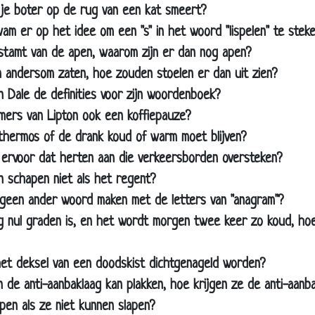
 meisje
 je boter op de rug van een kat smeert?
am er op het idee om een "s" in het woord "lispelen" te stek
oot witte rider
stamt van de apen, waarom zijn er dan nog apen?
poesje
n andersom zaten, hoe zouden stoelen er dan uit zien?
erbroeken
n Dale de definities voor zijn woordenboek?
e Boerderij
mers van Lipton ook een koffiepauze?
ver koopt mercedes
hermos of de drank koud of warm moet blijven?
sting
ervoor dat herten aan die verkeersborden oversteken?
ifer Lopez
 schapen niet als het regent?
ziek groepen
geen ander woord maken met de letters van "anagram"?
g nul graden is, en het wordt morgen twee keer zo koud, hoe
k Eendje
 wachten
t deksel van een doodskist dichtgenageld worden?
y .otter
n de anti-aanbaklaag kan plakken, hoe krijgen ze de anti-aanb
mi
pen als ze niet kunnen slapen?