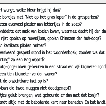
eke Pis
f wurgt, welke kleur krijgt hij dan?
dario moet je deze lezen
 bordjes met "Niet op het gras lopen" in de grasperken?
problemen
ten evenveel plezier aan lettertjes in de soep?
riminatie
ntdekte dat melk van koeien kwam, waarmee dacht hij dan dat
en
 rijst gooien op huwelijken, gooien Chinezen dan hot-dogs?
orsteen veger
 kamikaze piloten helmen?
amen
verkeerd gespeld stond in het woordenboek, zouden we dat 
orting" zo een lang woord?
 op bezoek in Nederland
uto-ongelukken gebeuren in een straal van vijf kilometer ron
erop & Verstandje
een tien kilometer verder wonen?
m en Moos
t de onzichtbare inkt op is?
def
Noah die twee muggen niet doodgemept?
ng
otjes geluk brengen, wat gebeurde er dan met dat konijn?
jn
andt altijd met de beboterde kant naar beneden. En kat landt 