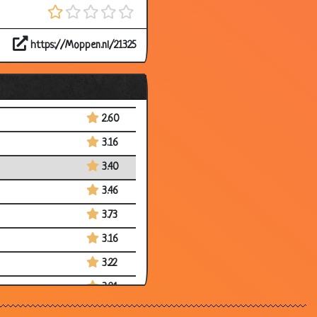
3.38
https://Moppen.nl/21325
3.27
3.15
3.21
2.60
3.16
3.40
3.46
3.73
3.16
3.22
3.24
3.69