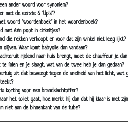
rine
een ander woord voor synoniem?
ben ik
r met de eerste 6 "Up's"?
 prijzen
het woord "woordenboek" in het woordenboek?
 met één poot in cirkeltjes?
en aan de bar
d die rekken verkoopt er voor dat zijn winkel niet leeg lijkt?
etjes
van olijven. Waar komt babyolie dan vandaan?
namers
 achteruit rijdend naar huis brengt, moet de chauffeur je dan
pie
t te falen en je slaagt, wat van de twee heb je dan gedaan?
port
oertuig zit dat beweegt tegen de snelheid van het licht, wat 
rrijder
teekt?
a/belg
ia korting voor een brandslachtoffer?
ier
naar het toilet gaat, hoe merkt hij dan dat hij klaar is met zi
jm niet aan de binnenkant van de tube?
 verliest de oorlog
/Bin Laden/Bush doen wens
 en Bin Laden