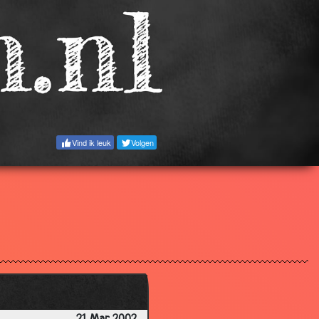
3.43
3.26
2.99
3.68
3.69
3.58
Vind ik leuk
Volgen
3.71
3.28
2.75
3.17
3.39
3.32
3.39