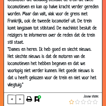
locomotief uit. Gelukkig bestaat de trein uit twee
29
Verstoorde nachtrust
3.82
locomotieven en kan op halve kracht verder gereden
May
2007
worden. Maar dan valt, vlak voor de grens met
29
Jagen
3.18
Frankrijk, ook de tweede locomotief uit. De trein
May
komt langzaam tot stilstand. De machinist besluit de
2007
reizigers te informeren over de reden dat de trein
29
Koffie of thee?
3.78
stil staat.
May
"Dames en heren. Ik heb goed en slecht nieuws.
2007
Het slechte nieuws is dat de motoren van de
24 May
Blind springen
3.21
locomotieven het hebben begeven en dat we
2007
voorlopig niet verder kunnen. Het goede nieuws is
24 May
Bij boer Hans
3.24
dat u heeft gekozen voor de trein en niet voor het
2007
vliegtuig."
21 May
Kannibaal in het ziekenhuis
2.61
2007
Jouw stem:
«
»
21 May
Harder werken
3.27