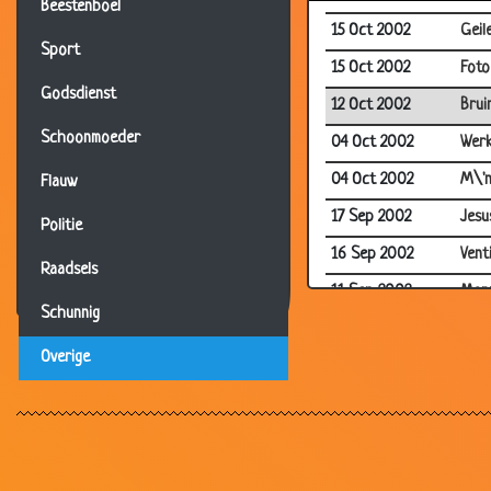
Beestenboel
15 Oct 2002
Geil
Sport
15 Oct 2002
Foto
Godsdienst
12 Oct 2002
Brui
Schoonmoeder
04 Oct 2002
Werk
04 Oct 2002
M\'n
Flauw
17 Sep 2002
Jesu
Politie
16 Sep 2002
Vent
Raadsels
11 Sep 2002
Mann
Schunnig
11 Sep 2002
Hey 
Overige
09 Sep 2002
Geld
08 Sep 2002
Disc
02 Sep 2002
Viss
30 Aug 2002
Scho