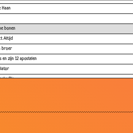
e Haan
ne bonen
t Altijd
 broer
s en zijn 12 apostelen
ilator
eke Pis
dario moet je deze lezen
problemen
riminatie
en
orsteen veger