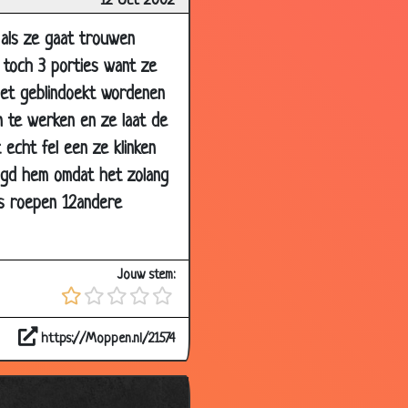
12 Oct 2002
2.59
3.08
 als ze gaat trouwen
3.36
 toch 3 porties want ze
oet geblindoekt wordenen
3.17
 te werken en ze laat de
3.26
 echt fel een ze klinken
3.38
igd hem omdat het zolang
3.70
ns roepen 12andere
1.84
3.43
Jouw stem:
3.26
2.99
https://Moppen.nl/21574
3.68
3.69
3.58