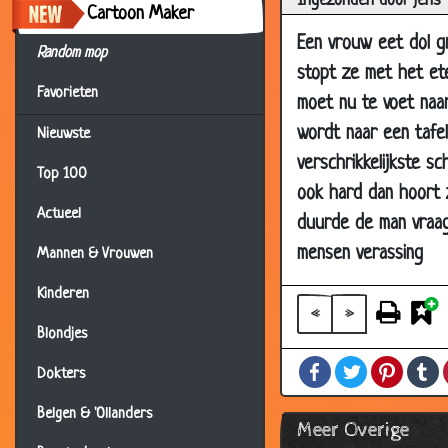
Ingezonden door jens
21 Oct 2002
Lang
Cartoon Maker
21 Oct 2002
Een 
Een vrouw eet dol g
Random mop
19 Oct 2002
Het 
stopt ze met het et
Favorieten
moet nu te voet naa
19 Oct 2002
De d
wordt naar een tafe
Nieuwste
19 Oct 2002
Cafè
verschrikkelijkste s
19 Oct 2002
Hete
Top 100
ook hard dan hoort 
18 Oct 2002
Beke
Actueel
duurde de man vraag
18 Oct 2002
Ban
mensen verassing
Mannen & Vrouwen
18 Oct 2002
Anas
Kinderen
18 Oct 2002
Het 
«
»
Blondjes
17 Oct 2002
Papa
Facebook
Twitter
Pintere
T
17 Oct 2002
De j
Dokters
17 Oct 2002
Halv
Belgen & 'Ollanders
Meer Overige
16 Oct 2002
Excu