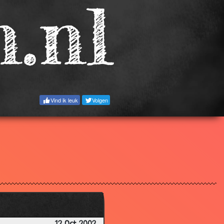
3.24
3.35
2.43
3.69
3.52
3.29
Vind ik leuk
Volgen
3.15
3.25
2.86
2.87
2.71
2.32
2.36