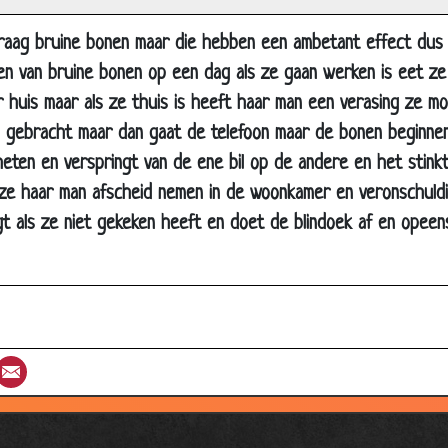
e film
sprookje
raag bruine bonen maar die hebben een ambetant effect dus
oerwoud
en van bruine bonen op een dag als ze gaan werken is eet ze
r huis maar als ze thuis is heeft haar man een verasing ze m
ikke en dunne
l gebracht maar dan gaat de telefoon maar de bonen beginnen
cheten en verspringt van de ene bil op de andere en het stinkt
 kutjes
ze haar man afscheid nemen in de woonkamer en veronschuld
uring *grappig*
t als ze niet gekeken heeft en doet de blindoek af en opee
aan
tacia, Britney en Shakira
huwelijksfeest
gaai
st
umblr
Email
uwelier
e krop sla
ctie