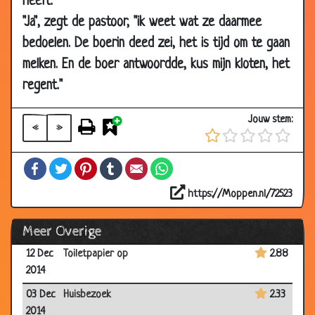
heeft.
19 Jan
Promotie
2.57
"Ja", zegt de pastoor, "ik weet wat ze daarmee
2015
bedoelen. De boerin deed zei, het is tijd om te gaan
18 Jan
De witte streep
3.03
melken. En de boer antwoordde, kus mijn kloten, het
2015
regent."
09 Jan
Een Amerikaan en een Rus
2.79
2015
Jouw stem:
«
»
02 Jan
De wedstrijd
2.37
2015
Facebook
Twitter
Pinterest
Tumblr
Email
WhatsApp
28 Dec
Overzwemmen
2.60
2014
https://Moppen.nl/72523
19 Dec
Loonsverhoging
3.64
Meer Overige
2014
12 Dec
Toiletpapier op
2.88
2014
03 Dec
Huisbezoek
2.33
2014