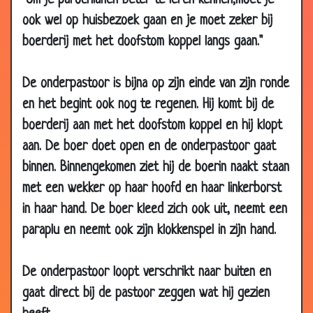
"Om je parochianen beter te leren kennen,moet je
2016
ook wel op huisbezoek gaan en je moet zeker bij
07 Apr
Alimentatie
2.61
boerderij met het doofstom koppel langs gaan."
2016
08 Jan
Schoppen
2.73
De onderpastoor is bijna op zijn einde van zijn ronde
2016
en het begint ook nog te regenen. Hij komt bij de
06 Nov
Net zoals alle anderen
2.87
boerderij aan met het doofstom koppel en hij klopt
2015
aan. De boer doet open en de onderpastoor gaat
05 Oct
Een nuttig cadeau
3.13
binnen. Binnengekomen ziet hij de boerin naakt staan
2015
met een wekker op haar hoofd en haar linkerborst
17 Apr
ben je bang voor...?
2.53
in haar hand. De boer kleed zich ook uit, neemt een
2015
paraplu en neemt ook zijn klokkenspel in zijn hand.
26 Feb
Aanbesteding
2.79
2015
De onderpastoor loopt verschrikt naar buiten en
30 Jan
Toppunt van lef
2.87
gaat direct bij de pastoor zeggen wat hij gezien
2015