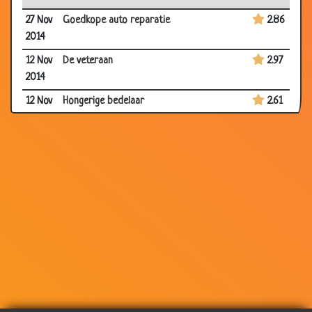
27 Nov
Goedkope auto reparatie
2.86
2014
12 Nov
De veteraan
2.97
2014
12 Nov
Hongerige bedelaar
2.61
2014
12 Nov
6 weken op zee
2.86
2014
03 Nov
Vast in de modder
2.86
2014
03 Nov
Les in 't leven
3.49
2014
03 Nov
Krachpatser
2.76
2014
24 Oct
Baby's op Venus
2.86