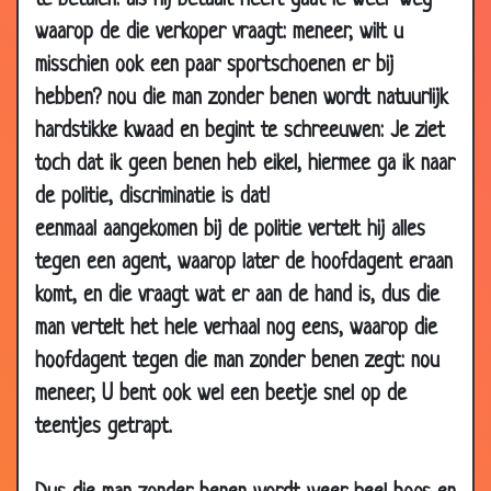
te betalen. als hij betaalt heeft gaat ie weer weg
2003
waarop de die verkoper vraagt: meneer, wilt u
10 Apr
Jantje en de kapotte ruit
3.84
misschien ook een paar sportschoenen er bij
2003
hebben? nou die man zonder benen wordt natuurlijk
07 Apr
Cristina augulera
2.96
hardstikke kwaad en begint te schreeuwen: Je ziet
2003
toch dat ik geen benen heb eikel, hiermee ga ik naar
07 Apr
Bekeuring
3.30
de politie, discriminatie is dat!
2003
eenmaal aangekomen bij de politie vertelt hij alles
06 Apr
Annie& de baby
3.45
tegen een agent, waarop later de hoofdagent eraan
2003
komt, en die vraagt wat er aan de hand is, dus die
06 Apr
Vlag
2.82
man vertelt het hele verhaal nog eens, waarop die
2003
hoofdagent tegen die man zonder benen zegt: nou
05 Apr
Nootjes
3.23
2003
meneer, U bent ook wel een beetje snel op de
teentjes getrapt.
03 Apr
Saddam
3.57
2003