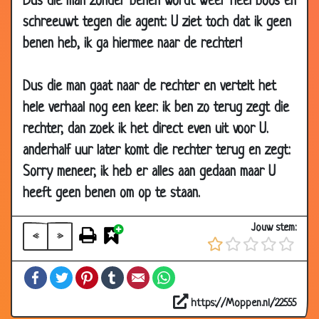
Dus die man zonder benen wordt weer heel boos en
02 Apr
Alles kwijt
3.01
2003
schreeuwt tegen die agent: U ziet toch dat ik geen
02 Apr
'n sigaretje
3.36
benen heb, ik ga hiermee naar de rechter!
2003
01 Apr
Invalidewagentje
3.85
Dus die man gaat naar de rechter en vertelt het
2003
hele verhaal nog een keer. ik ben zo terug zegt die
30
Jezus
3.56
rechter, dan zoek ik het direct even uit voor U.
Mar
anderhalf uur later komt die rechter terug en zegt:
2003
Sorry meneer, ik heb er alles aan gedaan maar U
29 Mar
Kaboem
2.53
heeft geen benen om op te staan.
2003
29 Mar
Blinde man.
3.72
Jouw stem:
«
»
2003
28
God & Geld
3.10
Facebook
Twitter
Pinterest
Tumblr
Email
WhatsApp
Mar
2003
https://Moppen.nl/22555