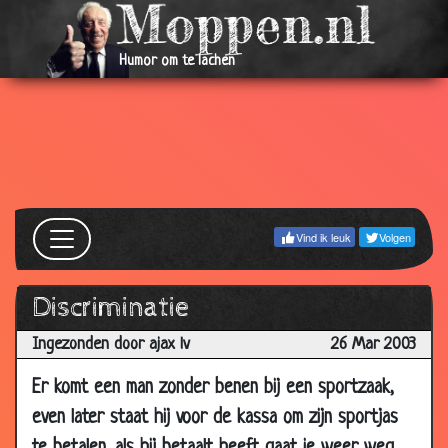
14 Apr
2 Duitsers
3.03
2003
Humor om te lachen
14 Apr
Lijk
3.11
2003
13 Apr
Helderziende
2.63
2003
13 Apr
Auw!!!
3.32
2003
Vind ik leuk
Volgen
12 Apr
Saddam hoessein
2.63
2003
Discriminatie
12 Apr
In de cel
3.62
2003
Ingezonden door ajax lv
26 Mar 2003
11 Apr
De zwervers.
3.60
Er komt een man zonder benen bij een sportzaak,
2003
even later staat hij voor de kassa om zijn sportjas
11 Apr
Man op terscheling
3.43