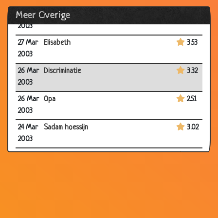
28
Rood-groene ridder
2.41
Meer Overige
Mar
2003
27 Mar
Elisabeth
3.53
2003
26 Mar
Discriminatie
3.32
2003
26 Mar
Opa
2.51
2003
24 Mar
Sadam hoessijn
3.02
2003
23 Mar
De magische vrouw
3.37
2003
21 Mar
Magarita
2.47
2003
21 Mar
16 biertjes
3.21