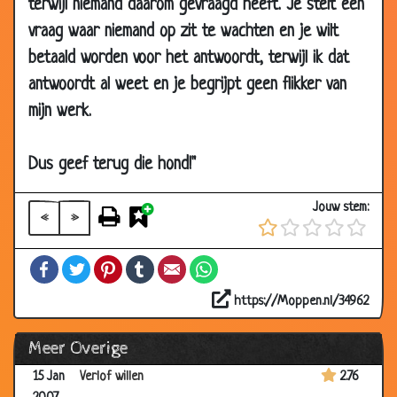
terwijl niemand daarom gevraagd heeft. Je stelt een
05 Feb
Jantje
3.49
vraag waar niemand op zit te wachten en je wilt
2007
betaald worden voor het antwoordt, terwijl ik dat
29 Jan
Ik word vader
3.67
antwoordt al weet en je begrijpt geen flikker van
2007
mijn werk.
29 Jan
De man en de kikker
3.32
2007
Dus geef terug die hond!"
29 Jan
Geen wc-papier
2.42
2007
Jouw stem:
«
»
29 Jan
Marietje en de pastoor
2.95
2007
Facebook
Twitter
Pinterest
Tumblr
Email
WhatsApp
22 Jan
Gekke jeugd
3.14
2007
https://Moppen.nl/34962
16 Jan
Prinsjesdag
2.53
Meer Overige
2007
15 Jan
Verlof willen
2.76