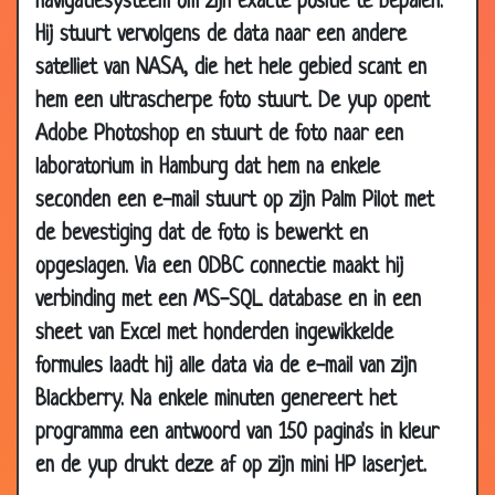
navigatiesysteem om zijn exacte positie te bepalen.
2007
Hij stuurt vervolgens de data naar een andere
19 Feb
Managementlessen
3.86
satelliet van NASA, die het hele gebied scant en
2007
hem een ultrascherpe foto stuurt. De yup opent
16 Feb
370HSSV-0773H
3.29
Adobe Photoshop en stuurt de foto naar een
2007
laboratorium in Hamburg dat hem na enkele
13 Feb
Kerstavond
3.55
seconden een e-mail stuurt op zijn Palm Pilot met
2007
de bevestiging dat de foto is bewerkt en
12 Feb
Hoge huurprijs
3.50
opgeslagen. Via een ODBC connectie maakt hij
2007
verbinding met een MS-SQL database en in een
12 Feb
Wereldwijde opiniepeiling
3.31
sheet van Excel met honderden ingewikkelde
2007
formules laadt hij alle data via de e-mail van zijn
12 Feb
F-en
3.21
2007
Blackberry. Na enkele minuten genereert het
programma een antwoord van 150 pagina's in kleur
12 Feb
Politie raadsel
2.90
2007
en de yup drukt deze af op zijn mini HP laserjet.