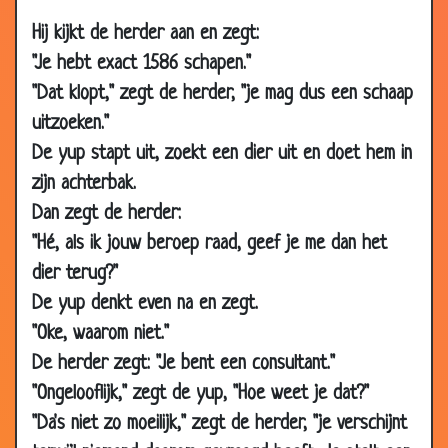
12 Feb
Werkvloer perikelen
3.08
2007
Hij kijkt de herder aan en zegt:
12 Feb
Geluidsbarrière
2.51
"Je hebt exact 1586 schapen."
2007
"Dat klopt," zegt de herder, "je mag dus een schaap
12 Feb
Liefde op de werkvloer
2.90
uitzoeken."
2007
De yup stapt uit, zoekt een dier uit en doet hem in
05 Feb
De deur
3.06
zijn achterbak.
2007
Dan zegt de herder:
05 Feb
Geen oren
3.43
"Hé, als ik jouw beroep raad, geef je me dan het
2007
dier terug?"
05 Feb
De tère
3.65
De yup denkt even na en zegt.
2007
"Oke, waarom niet."
05 Feb
Patrouille lopen
3.43
De herder zegt: "Je bent een consultant."
2007
"Ongelooflijk," zegt de yup, "Hoe weet je dat?"
05 Feb
Kleine afstand
3.27
"Da's niet zo moeilijk," zegt de herder, "je verschijnt
2007