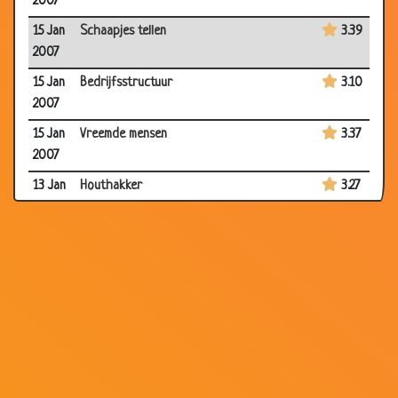
2007
15 Jan
Schaapjes tellen
3.39
2007
15 Jan
Bedrijfsstructuur
3.10
2007
15 Jan
Vreemde mensen
3.37
2007
13 Jan
Houthakker
3.27
2007
08 Jan
Naast de pot
3.31
2007
08 Jan
Nu al reparaties
3.42
2007
08 Jan
Scheten uit schrik
2.69
2007
08 Jan
Praten in slaap
2.73