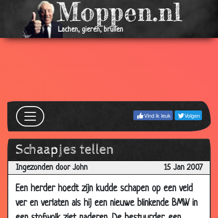
12 Mar
Lelijk en dronken
2.86
2007
Lachen, gieren, brullen
12 Mar
Lekker vissen
3.46
2007
10
Stieren ballen
3.68
Mar
2007
08
Rechtvaardigheid?
3.81
Vind ik leuk
Volgen
Mar
2007
05
Geweldig leven
3.72
Schaapjes tellen
Mar
Ingezonden door John
15 Jan 2007
2007
05
Roomboter oorlog
3.39
Een herder hoedt zijn kudde schapen op een veld
Mar
ver en verlaten als hij een nieuwe blinkende BMW in
2007