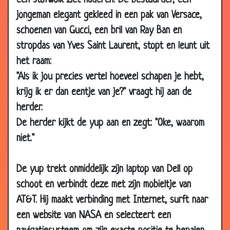
een stofwolk ziet naderen. De bestuurder, een
04
Spookrijder
3.64
jongeman elegant gekleed in een pak van Versace,
Mar
schoenen van Gucci, een bril van Ray Ban en
2007
stropdas van Yves Saint Laurent, stopt en leunt uit
03
Studenten mop
2.65
het raam:
Mar
2007
"Als ik jou precies vertel hoeveel schapen je hebt,
krijg ik er dan eentje van je?" vraagt hij aan de
02
Jagen
3.71
Mar
herder.
2007
De herder kijkt de yup aan en zegt: "Oke, waarom
22 Feb
Ambtelijke insluiper
3.34
niet."
2007
22 Feb
70-jarige maagd
3.18
De yup trekt onmiddelijk zijn laptop van Dell op
2007
schoot en verbindt deze met zijn mobieltje van
22 Feb
Slecht in spelling
3.31
AT&T. Hij maakt verbinding met Internet, surft naar
2007
een website van NASA en selecteert een
19 Feb
Open en dicht
3.16