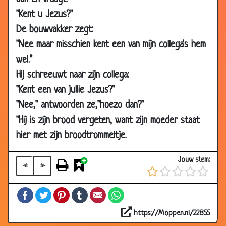
Sep
"Kent u Jezus?"
2003
De bouwvakker zegt:
13 Aug
Poes
3.32
"Nee maar misschien kent een van mijn collega's hem
2003
wel."
10 Aug
Bollos
3.35
Hij schreeuwt naar zijn collega:
2003
"Kent een van jullie Jezus?"
10 Aug
Papegaai
2.50
"Nee," antwoorden ze,"hoezo dan?"
2003
"Hij is zijn brood vergeten, want zijn moeder staat
08
Overval
3.43
hier met zijn broodtrommeltje.
Aug
2003
Jouw stem:
«
»
07 Aug
Wolkenkrabber
3.34
2003
Facebook
Twitter
Pinterest
Tumblr
Email
WhatsApp
06 Aug
Non
2.92
2003
https://Moppen.nl/22855