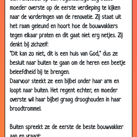
2004
moeder overste op de eerste verdieping te kijken
22 Dec
Leger
2.95
naar de vorderingen van de renovatie. Zij staat uit
2003
het raam geleund en hoort hoe de bouwvakkers
29 Nov
Kangaroe
2.81
tegen elkaar praten en dit gaat niet erg netjes. Zij
2003
denkt bij zichzelf:
23 Nov
Lola moppen
2.95
"Dit kan zo niet, dit is een huis van God," dus ze
2003
besluit naar buiten te gaan om de heren een beetje
08
Stierenballen
3.09
beleefdheid bij te brengen.
Nov
Daarvoor steekt ze een bijbel onder haar arm en
2003
loopt naar buiten. Het regent echter, en moeder
07 Nov
Biljarten
2.63
overste wil haar bijbel graag drooghouden in haar
2003
broodtrommel.
08
Belgische bouwvakker
3.05
Sep
2003
Buiten spreekt ze de eerste de beste bouwvakker
08
Waarom?
2.70
aan en vraagt: