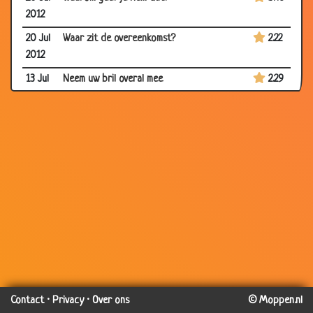
2012
20 Jul
Waar zit de overeenkomst?
2.22
2012
13 Jul
Neem uw bril overal mee
2.29
2012
06 Jul
Wat nu?
3.60
2012
29 Jun
Het zit niet mee
2.44
2012
05 Apr
Beste kus ooit
3.52
2012
26 Jan
Schoenen
2.67
2012
15 Jan
De kat
3.46
2012
Contact
·
Privacy
·
Over ons
© Moppen.nl