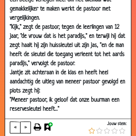
een beetje verlegen mee. Om het allemaal wat
07
Bij de rechter
3.51
gemakkelijker te maken werkt de pastoor met
May
vergelijkingen.
2007
"Kijk," zegt de pastoor, tegen de leerlingen van 12
03
Blinde piloten
3.77
jaar, "de vrouw dat is het paradijs," en terwijl hij dat
May
2007
zegt haalt hij zijn huissleutel uit zijn jas, "en de man
heeft de sleutel die toegang verleent tot het aards
03
Slechte kerst
3.65
May
paradijs," vervolgt de pastoor.
2007
Jantje zit achteraan in de klas en heeft heel
03
Belletjes
3.48
aandachtig de uitleg van meneer pastoor gevolgd en
May
plots zegt hij:
2007
"Meneer pastoor, ik geloof dat onze buurman een
01
De Dikke van Dale uitgelegd
2.81
reservesleutel heeft..."
May
2007
Jouw stem:
«
»
27 Apr
Brutale papegaai
3.63