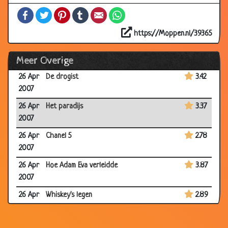
2007
Facebook
Twitter
Pinterest
Tumblr
Email
WhatsApp
26 Apr
Onder de olifant
2.84
2007
https://Moppen.nl/39365
26 Apr
Te laat
3.42
Meer Overige
2007
26 Apr
De drogist
3.42
2007
26 Apr
Het paradijs
3.37
2007
26 Apr
Chanel 5
2.78
2007
26 Apr
Hoe Adam Eva verleidde
3.87
2007
26 Apr
Whiskey's legen
2.89
2007
26 Apr
Zwaar onderbetaald
3.39