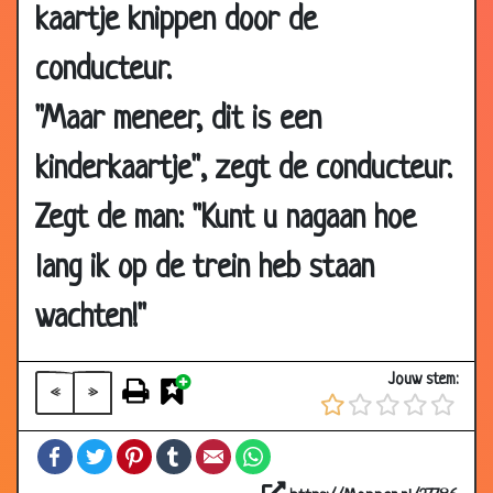
kaartje knippen door de
02 Sep
Zwervers
3.34
2006
conducteur.
02 Sep
Jij bent de volgende
3.12
2006
"Maar meneer, dit is een
24 Aug
Fiets
3.19
kinderkaartje", zegt de conducteur.
2006
20 Aug
Lekke band
3.03
Zegt de man: "Kunt u nagaan hoe
2006
lang ik op de trein heb staan
19 Aug
Drie borreltjes
3.56
2006
wachten!"
14 Aug
Matrozen
2.71
2006
Jouw stem:
«
»
13 Aug
Krantenverkoper
3.08
2006
Facebook
Twitter
Pinterest
Tumblr
Email
WhatsApp
11 Aug
Op het werk
3.19
2006