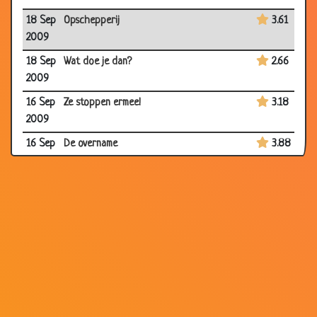
18 Sep
Opschepperij
3.61
2009
18 Sep
Wat doe je dan?
2.66
2009
16 Sep
Ze stoppen ermee!
3.18
2009
16 Sep
De overname
3.88
2009
15 Sep
De weddenschap
3.78
2009
11 Sep
Voor Kerst
3.90
2009
10 Sep
Woestijn
3.67
2009
07 Sep
Een avondje uit
2.89