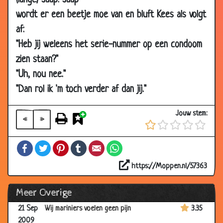
(lange) Jaap. Jaap
Oct
wordt er een beetje moe van en bluft Kees als volgt
2009
af:
04 Oct
Helpen duwen
3.72
"Heb jij weleens het serie-nummer op een condoom
2009
zien staan?"
04 Oct
Op bezoek
3.90
"Uh, nou nee."
2009
"Dan rol ik 'm toch verder af dan jij."
01 Oct
Wat heb je eraan?
3.54
2009
Jouw stem:
«
»
01 Oct
2 wensen
3.62
2009
Facebook
Twitter
Pinterest
Tumblr
Email
WhatsApp
25 Sep
Haaien
3.87
2009
https://Moppen.nl/57363
22 Sep
Toverspiegel
3.58
Meer Overige
2009
21 Sep
Wij mariniers voelen geen pijn
3.35
2009