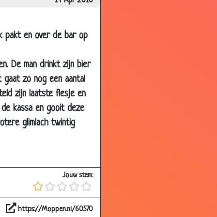
14 Apr 2010
3.35
3.94
ak pakt en over de bar op
2.72
3.95
. De man drinkt zijn bier
t gaat zo nog een aantal
3.42
ld zijn laatste flesje en
3.22
t de kassa en gooit deze
2.83
tere glimlach twintig
3.38
3.90
3.13
Jouw stem:
3.63
3.31
https://Moppen.nl/60570
3.57