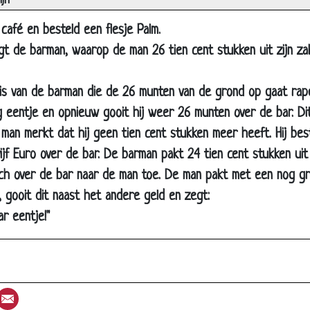
jn
een indiaan op een paard
café en besteld een flesje Palm.
erkoper
egt de barman, waarop de man 26 tien cent stukken uit zijn z
je
de piloten
is van de barman die de 26 munten van de grond op gaat rapen
 eentje en opnieuw gooit hij weer 26 munten over de bar. Di
tuig
man merkt dat hij geen tien cent stukken meer heeft. Hij beste
tenaren
vijf Euro over de bar. De barman pakt 24 tien cent stukken ui
t Wilders en Joran van der Sloot
ch over de bar naar de man toe. De man pakt met een nog gro
olen of horloge
k, gooit dit naast het andere geld en zegt:
er biertje
r eentje!"
 schakelaar
endetector
is schrikken
st
umblr
Email
ronken