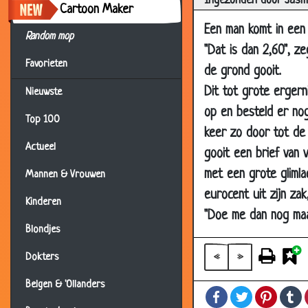
Ingezonden door Jasmi
Cartoon Maker
18 Jul 2010
Met 
Een man komt in een 
Random mop
06 Jul 2010
Topv
"Dat is dan 2,60", z
Favorieten
06 Jul 2010
Fout
de grond gooit.
06 Jul 2010
Blin
Dit tot grote ergern
Nieuwste
op en besteld er nog
24 Jun 2010
Vlieg
Top 100
keer zo door tot de 
23 Jun 2010
Amb
Actueel
gooit een brief van 
15 Jun 2010
Geer
met een grote glimla
Mannen & Vrouwen
13 Jun 2010
Pist
eurocent uit zijn za
Kinderen
19 May 2010
Lekk
"Doe me dan nog maa
19 May 2010
Auto
Blondjes
12 May 2010
Leug
«
»
Dokters
09 May 2010
Dat 
Belgen & 'Ollanders
Facebook
Twitter
Pintere
T
06 May 2010
Te d