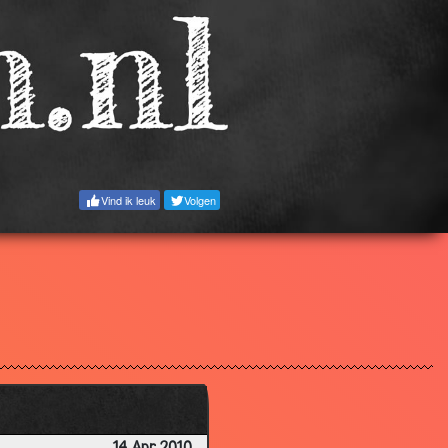
3.86
3.18
3.79
3.68
3.84
Vind ik leuk
Volgen
3.73
2.91
2.92
3.94
3.55
2.83
3.27
3.05