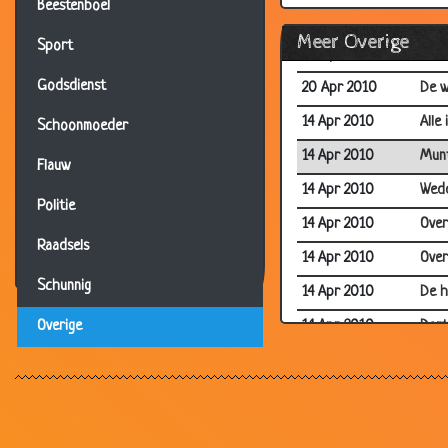
Beestenboel
06 May 2010
Wed
Meer Overige
Sport
28 Apr 2010
Drie
Godsdienst
20 Apr 2010
De 
14 Apr 2010
Alle
Schoonmoeder
14 Apr 2010
Munt
Flauw
14 Apr 2010
Wed
Politie
14 Apr 2010
Over
Raadsels
14 Apr 2010
Over
Schunnig
14 Apr 2010
De h
14 Apr 2010
Dart
Overige
14 Apr 2010
Bril
14 Apr 2010
Gele
14 Apr 2010
Pech