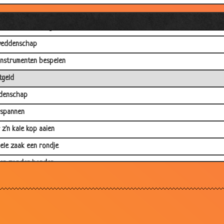
denschap
 Chinese martelingen
weddenschap
 instrumenten bespelen
geld
denschap
spannen
 z'n kale kop aaien
ele zaak een rondje
en zonder handen
 nodig
idehond
 dag