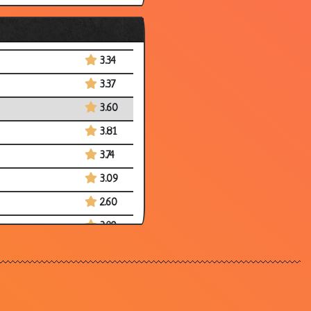
2.87
3.89
3.34
3.37
3.60
3.81
3.74
3.09
2.60
3.20
2.97
2.92
3.73