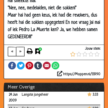
Hai smeekte mai:
2009
"Nee, nee, medelaiden, niet die sokken!"
29 Aug
Een priester en een imam
3.26
Maar hai had geen keus, iek had die revolvers, dus
2009
heeft hai die sokken opgegeten! En noe vraag jai mai
29 Aug
Gebruikte condooms
2.70
of iek Pedro La Muerte ken? Ja, we hebben samen
2009
GEDINEERD!!!"
28 Aug
Dansend kuikentje
3.51
2009
Jouw stem:
«
»
27 Aug
Allemaal weer onder!
2.61
2009
Facebook
Twitter
Pinterest
Tumblr
Email
WhatsApp
13 Aug
Bent u verstrooid?
3.61
2009
https://Moppen.nl/55990
11 Jul
Is het niet te bloot?
3.21
Meer Overige
2009
24 Jun
Langste jongeheer
3.33
2009