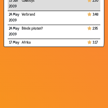
13 Jun
Cowboys
2.30
2009
24 May
Verbrand
3.48
2009
24 May
Blinde piloten?
2.95
2009
17 May
Afrika
3.17
2009
14 May
Thee drinken
2.91
2009
09
Slechte gewoonte
2.76
May
2009
06
Opkikker
3.90
May
2009