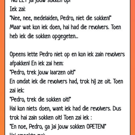
"Nu EET jai jouw sokken op!"
16 Sep
Ze stoppen ermee!
3.19
Iek zai:
2009
"Nee, nee, medelaiden, Pedro, niet die sokken!"
16 Sep
De overname
3.88
Maar wat kon iek doen, hai had die revolvers. Toen
2009
heb iek die sokken opgegeten...
15 Sep
De weddenschap
3.78
2009
Opeens lette Pedro niet op en kon iek zain revolvers
11 Sep
Voor Kerst
3.90
afpakken! En iek zai hem:
2009
"Pedro, trek jouw laarzen oit!"
10 Sep
Woestijn
3.67
En omdat iek die revolvers had, trok hij ze oit. Toen
2009
zai iek:
07 Sep
Een avondje uit
2.76
"Pedro, trek die sokken oit!"
2009
Hai kon niets doen, want iek had die revolvers. Dus
02 Sep
Iets aan te geven?
3.14
trok hai zain sokken oit! Toen zai iek :
2009
"En noe, Pedro, ga jai jouw sokken OPETEN!"
30 Aug
Koffer
1.89