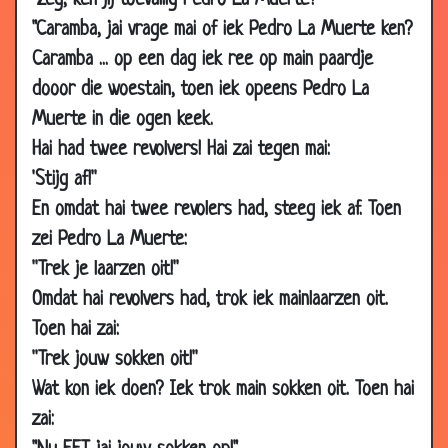
"Zeg, ken jij toevallig Pedro La Muerte?"
04 Oct
Op bezoek
3.90
"Caramba, jai vrage mai of iek Pedro La Muerte ken?
2009
Caramba ... op een dag iek ree op main paardje
01 Oct
Wat heb je eraan?
3.54
dooor die woestain, toen iek opeens Pedro La
2009
Muerte in die ogen keek.
01 Oct
2 wensen
3.62
Hai had twee revolvers! Hai zai tegen mai:
2009
'Stijg af!''
25 Sep
Haaien
3.87
En omdat hai twee revolers had, steeg iek af. Toen
2009
zei Pedro La Muerte:
22 Sep
Toverspiegel
3.58
''Trek je laarzen oit!''
2009
Omdat hai revolvers had, trok iek mainlaarzen oit.
21 Sep
Wij mariniers voelen geen pijn
3.35
2009
Toen hai zai:
''Trek jouw sokken oit!''
18 Sep
Opschepperij
3.61
2009
Wat kon iek doen? Iek trok main sokken oit. Toen hai
zai:
18 Sep
Wat doe je dan?
2.66
2009