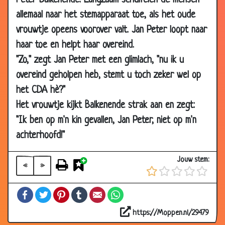
Peter Balkenende. Langzaam schuifelen de mensen
2006
allemaal naar het stemapparaat toe, als het oude
31 Oct
Misverstand
3.61
vrouwtje opeens voorover valt. Jan Peter loopt naar
2006
haar toe en helpt haar overeind.
30 Oct
Ziekenhuis
3.24
"Zo," zegt Jan Peter met een glimlach, "nu ik u
2006
overeind geholpen heb, stemt u toch zeker wel op
28 Oct
Gokverslaafd
3.81
het CDA hè?"
2006
Het vrouwtje kijkt Balkenende strak aan en zegt:
28 Oct
Weddenschap
3.00
"Ik ben op m'n kin gevallen, Jan Peter, niet op m'n
2006
achterhoofd!"
24 Oct
Het juiste antwoord
3.17
2006
Jouw stem:
«
»
24 Oct
Op sterven
3.17
2006
Facebook
Twitter
Pinterest
Tumblr
Email
WhatsApp
24 Oct
In de trein
3.08
2006
https://Moppen.nl/29479