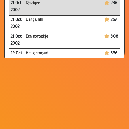
21 Oct
Reiziger
2.36
2002
21 Oct
Lange film
2.59
2002
21 Oct
Een sprookje
3.08
2002
19 Oct
Het oerwoud
3.36
2002
19 Oct
De dikke en dunne
3.17
2002
19 Oct
Cafè
3.26
2002
19 Oct
Hete kutjes
3.38
2002
18 Oct
Bekeuring *grappig*
3.70
2002