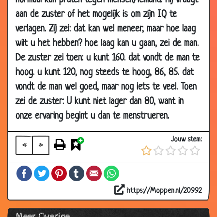
normaal kan praten tegen mensen/iemand. hij vraagt
2002
aan de zuster of het mogelijk is om zijn IQ te
27 Feb
DDuitser
3.49
verlagen. Zij zei: dat kan wel meneer, maar hoe laag
2002
wilt u het hebben? hoe laag kan u gaan, zei de man.
27 Feb
Politiek
3.07
De zuster zei toen: u kunt 160. dat vondt de man te
2002
hoog. u kunt 120, nog steeds te hoog, 86, 85. dat
27 Feb
Toppunt van Arrogantie!
3.31
vondt de man wel goed, maar nog iets te veel. Toen
2002
zei de zuster: U kunt niet lager dan 80, want in
25 Feb
Dubbelganger
3.08
onze ervaring begint u dan te menstrueren.
2002
25 Feb
Recycling
2.80
Jouw stem:
2002
«
»
25 Feb
Roermond
3.23
Facebook
Twitter
Pinterest
Tumblr
Email
WhatsApp
2002
24 Feb
Zwerver
3.20
https://Moppen.nl/20992
2002
Meer Overige
24 Feb
De paus bij de dokter
3.38