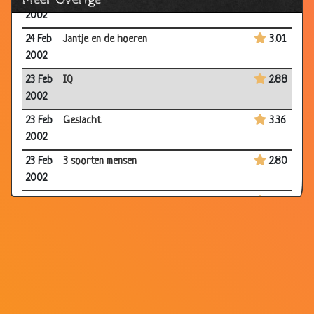
2002
24 Feb
Jantje en de hoeren
3.01
2002
23 Feb
IQ
2.88
2002
23 Feb
Geslacht
3.36
2002
23 Feb
3 soorten mensen
2.80
2002
23 Feb
Speurder
3.53
2002
23 Feb
Muzikanten
3.08
2002
22 Feb
Jomanda
3.13
2002