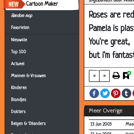
Ingezonden door Anon
20 Jul 2003
Koei
Cartoon Maker
01 Jul 2003
Gest
Roses are red
Random mop
26 Jun 2003
Net 
Pamela is plas
Favorieten
26 Jun 2003
Huil
You're great,
Nieuwste
26 Jun 2003
Ikke
Top 100
24 Jun 2003
Dron
but i'm fantas
24 Jun 2003
Hell
Actueel
18 Jun 2003
Stij
«
»
Mannen & Vrouwen
16 Jun 2003
Wen
Kinderen
Facebook
Twitter
Pintere
T
14 Jun 2003
Bijri
Blondjes
13 Jun 2003
Tele
Meer Overige
Dokters
13 Jun 2003
Ziel
Belgen & 'Ollanders
13 Jun 2003
Maa