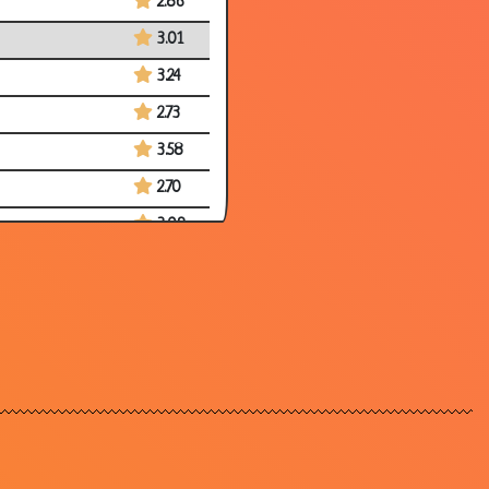
2.86
3.01
3.24
2.73
3.58
2.70
3.09
2.29
3.41
2.81
3.33
3.14
2.55
3.35