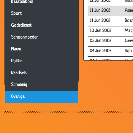
12 Jun 2003
Hakk
Beestenboel
11 Jun 2003
Pame
Sport
11 Jun 2003
Boer
Godsdienst
10 Jun 2003
Mag
Schoonmoeder
05 Jun 2003
Gees
Flauw
04 Jun 2003
Rob 
04 Jun 2003
Eigel
Politie
27 May 2003
Teks
Raadsels
23 May 2003
Dikk
Schunnig
18 May 2003
Snee
Overige
17 May 2003
Lief
16 May 2003
Irak
11 May 2003
Jama
09 May 2003
Vlie