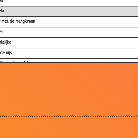
en
la
 met de mengkraan
er
telijke
de nijs
ijk een limmerick
t
e vrouwen
uwwitje,dwerg en een trol
de
i en jim
gen