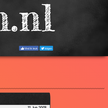
3.09
2.63
3.05
2.70
3.32
3.35
Vind ik leuk
Volgen
2.50
3.43
3.34
2.92
3.00
2.78
3.14