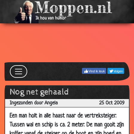
2009
25 Nov
Meer wasmiddel
3.30
Ik hou van humor
2009
24 Nov
Kleine Marietje
3.85
2009
24 Nov
De biker en de non
3.57
2009
22 Nov
Pastoor toch!
3.70
Vind ik leuk
Volgen
2009
20 Nov
Pas op voor de hond
3.04
Nog net gehaald
2009
Ingezonden door Angela
25 Oct 2009
20 Nov
Heel verdacht
3.44
2009
Een man holt in alle haast naar de vertreksteiger.
20 Nov
De engel
2.99
Tussen wal en schip is ca. 2 meter. De man gooit zijn
2009