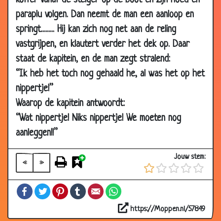
koffer vanaf de steiger op de boot en zijn hoed en
19 Nov
Lang leven
3.04
paraplu volgen. Dan neemt de man een aanloop en
2009
springt......... Hij kan zich nog net aan de reling
18 Nov
Sauna
3.45
vastgrijpen, en klautert verder het dek op. Daar
2009
staat de kapitein, en de man zegt stralend:
17 Nov
Wethouder en Pastoor
3.07
“Ik heb het toch nog gehaald he, al was het op het
2009
nippertje!”
14 Nov
Gele ballen
3.25
Waarop de kapitein antwoordt:
2009
“Wat nippertje! Niks nippertje! We moeten nog
12 Nov
Een pijnlijke zaak
3.52
aanleggen!!”
2009
12 Nov
Crisis
3.53
Jouw stem:
2009
«
»
30 Oct
Koppig
3.31
Facebook
Twitter
Pinterest
Tumblr
Email
WhatsApp
2009
30 Oct
De weddenschap
3.22
https://Moppen.nl/57849
2009