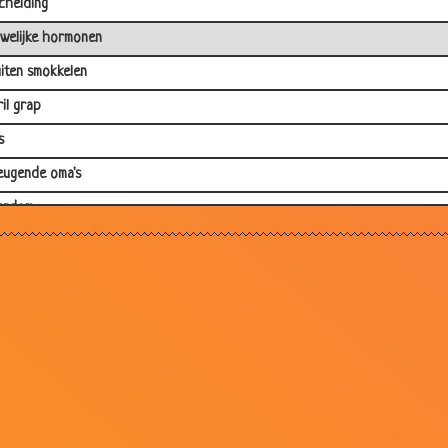
cheiding
welijke hormonen
iten smokkelen
ril grap
s
ugende oma's
erdom
rlands moeilijk te leren?
hologische gezondheidszorg
 overvallers
geheim voor een lang leven
llersnelste...
aardag
 bewijs.