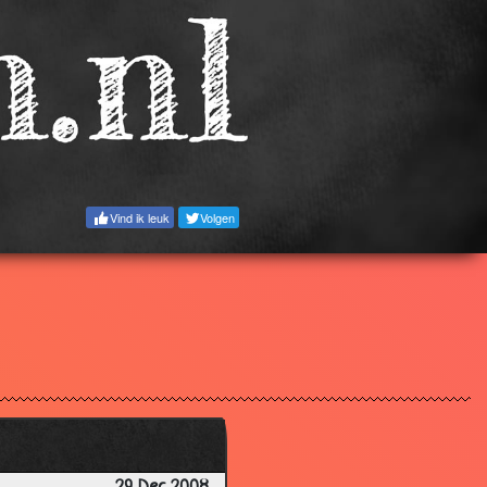
3.26
2.70
3.51
2.61
3.61
3.21
Vind ik leuk
Volgen
3.33
2.30
3.48
2.95
3.17
2.91
2.76