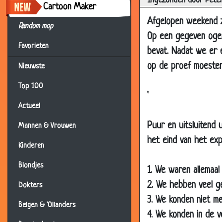
Ingezonden door Pete
Cartoon Maker
06 May 2009
Opki
Afgelopen weekend z
15 Apr 2009
Oude
Random mop
Op een gegeven ogenb
13 Apr 2009
De o
Favorieten
bevat. Nadat we er 
10 Apr 2009
Maff
op de proef moesten 
Nieuwste
09 Apr 2009
Goed
Top 100
08 Apr 2009
Buit
'
Actueel
08 Apr 2009
Grot
Puur en uitsluitend 
06 Apr 2009
Aanh
Mannen & Vrouwen
het eind van het exp
02 Apr 2009
Pind
Kinderen
02 Apr 2009
Nieu
Blondjes
1. We waren allemaal
02 Apr 2009
Altij
2. We hebben veel ge
Dokters
01 Apr 2009
De k
3. We konden niet mee
Belgen & 'Ollanders
20 Mar 2009
Naar
4. We konden in de v