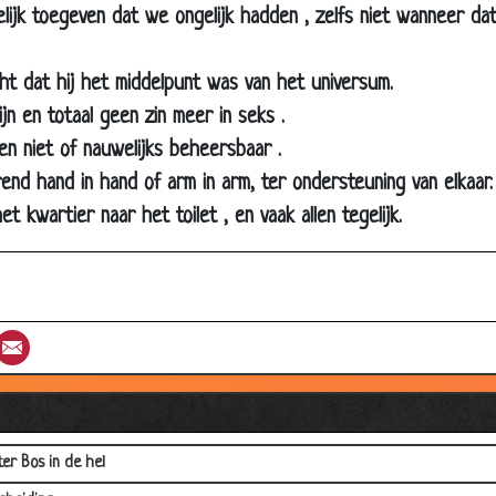
tje
ijk toegeven dat we ongelijk hadden , zelfs niet wanneer dat 
apt!
ht dat hij het middelpunt was van het universum.
 Engeland
jn en totaal geen zin meer in seks .
ek van de boom
n niet of nauwelijks beheersbaar .
pensioen
rend hand in hand of arm in arm, ter ondersteuning van elkaar.
vaars
 kwartier naar het toilet , en vaak allen tegelijk.
aak bekend!
ferdoosje
bril
st
umblr
Email
ijfhonderd-euro Vraag
ressante statistieken
chute
er Bos in de hel