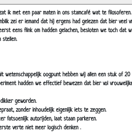
r
kker
at ik met een paar maten in ons stamcafé wat te filosoferen.
rdom kwaaltjes
lik zei er iemand dat hij ergens had gelezen dat bier veel 
vervallers
eerst eens flink om hadden gelachen, besloten we toch dat w
ia
stellen.
 en slecht nieuws
enaardse betasting
e dwerg
uit wetenschappelijk oogpunt hebben wij allen een stuk of 20
ouding
eriment hadden we effectief bewezen dat bier vol vrouwelijk
a's
we baan
 dikker geworden.
d op tijd
praat, zonder inhoudelijk eigenlijk iets te zeggen.
euring
r fatsoenlijk autorijden, laat staan parkeren.
 bed
erste verte niet meer logisch denken .