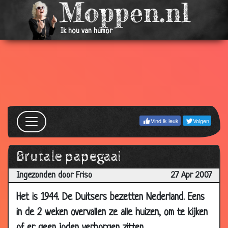
2007
29
Jagen
3.18
Ik hou van humor
May
2007
29
Koffie of thee?
3.78
May
2007
24 May
Blind springen
3.21
2007
Vind ik leuk
Volgen
24 May
Bij boer Hans
3.24
2007
Brutale papegaai
21 May
Kannibaal in het ziekenhuis
2.62
Ingezonden door Friso
27 Apr 2007
2007
21 May
Harder werken
3.27
Het is 1944. De Duitsers bezetten Nederland. Eens
2007
in de 2 weken overvallen ze alle huizen, om te kijken
21 May
Hulp in het toilet
3.65