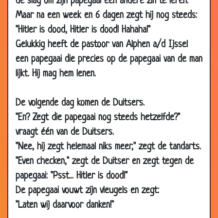
de slag om zijn papegaai een andere zin te leren.
07
Kippenkanon
3.24
May
Maar na een week en 6 dagen zegt hij nog steeds:
2007
"Hitler is dood, Hitler is dood! Hahaha!"
07
Zijn toekomst
3.56
Gelukkig heeft de pastoor van Alphen a/d Ijssel
May
een papegaai die precies op de papegaai van de man
2007
lijkt. Hij mag hem lenen.
07
De dove graaf
3.33
May
De volgende dag komen de Duitsers.
2007
"En? Zegt die papegaai nog steeds hetzelfde?"
07
Paarden begeleiding
2.87
vraagt één van de Duitsers.
May
2007
"Nee, hij zegt helemaal niks meer," zegt de tandarts.
"Even checken," zegt de Duitser en zegt tegen de
07
Bij de rechter
3.51
May
papegaai: "Psst... Hitler is dood!"
2007
De papegaai vouwt zijn vleugels en zegt:
03
Blinde piloten
3.77
"Laten wij daarvoor danken!"
May