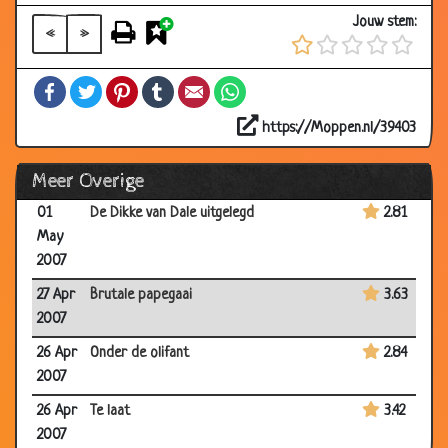
2007
Jouw stem:
«
»
03
Slechte kerst
3.65
May
Facebook
Twitter
Pinterest
Tumblr
Email
WhatsApp
2007
https://Moppen.nl/39403
03
Belletjes
3.48
May
Meer Overige
2007
01
De Dikke van Dale uitgelegd
2.81
May
2007
27 Apr
Brutale papegaai
3.63
2007
26 Apr
Onder de olifant
2.84
2007
26 Apr
Te laat
3.42
2007