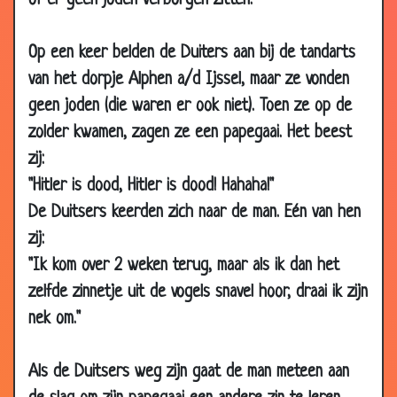
of er geen joden verborgen zitten.
2007
21 May
Drukke vlucht
3.44
Op een keer belden de Duiters aan bij de tandarts
2007
van het dorpje Alphen a/d Ijssel, maar ze vonden
21 May
Parachute springen
3.46
geen joden (die waren er ook niet). Toen ze op de
2007
zolder kwamen, zagen ze een papegaai. Het beest
21 May
Met de trein
3.35
zij:
2007
"Hitler is dood, Hitler is dood! Hahaha!"
14 May
Jagen in Canada
3.64
De Duitsers keerden zich naar de man. Eén van hen
2007
zij:
14 May
Oog transplantatie
3.65
"Ik kom over 2 weken terug, maar als ik dan het
2007
zelfde zinnetje uit de vogels snavel hoor, draai ik zijn
14 May
Vertraging
3.50
nek om."
2007
14 May
Onderhandelen
2.24
Als de Duitsers weg zijn gaat de man meteen aan
2007