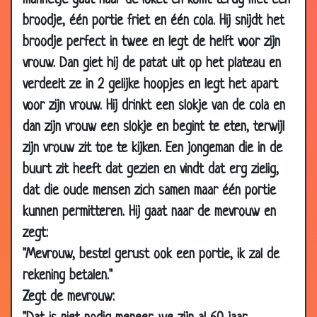
mannetje gaat naar de loket en komt terug met één
24 Mar
ABN
3.14
2010
broodje, één portie friet en één cola. Hij snijdt het
broodje perfect in twee en legt de helft voor zijn
24 Mar
Chagrijnig
3.44
2010
vrouw. Dan giet hij de patat uit op het plateau en
24 Mar
Karma
3.61
verdeelt ze in 2 gelijke hoopjes en legt het apart
2010
voor zijn vrouw. Hij drinkt een slokje van de cola en
24 Mar
Diepe put
3.75
dan zijn vrouw een slokje en begint te eten, terwijl
2010
zijn vrouw zit toe te kijken. Een jongeman die in de
23 Mar
Lang wachten
2.81
buurt zit heeft dat gezien en vindt dat erg zielig,
2010
dat die oude mensen zich samen maar één portie
19 Mar
Bezorgde vader
3.05
kunnen permitteren. Hij gaat naar de mevrouw en
2010
zegt:
15 Mar
Dat had hij nooit verwacht
3.71
"Mevrouw, bestel gerust ook een portie, ik zal de
2010
rekening betalen."
15 Mar
Indruk maken
3.71
Zegt de mevrouw:
2010