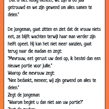
"Dat is niet nodig meneer, we zijn al 60 jaar
13 Mar
Onbeschofte chauffeur
3.74
getrouwd en we zijn gewend om alles samen te
2010
delen."
06
Overvolle trein
2.13
Mar
De jongeman, gaat zitten en ziet dat de vrouw niets
2010
eet, ze blijft wachten terwijl haar man verder zijn
06
Van het balkon gevallen
3.28
helft opeet. Hij kan het niet meer aanzien, gaat
Mar
2010
terug naar die madam en zegt:
06
Huissleutel verloren
3.21
"Mevrouw, eet gerust uw deel op, ik bestel dan een
Mar
nieuwe portie voor jullie."
2010
Waarop die mevrouw zegt:
06
De sollicitatie
2.92
"Nee bedankt, meneer, wij zijn gewend om alles te
Mar
delen."
2010
Zegt de jongeman:
06
Gezondste lucht ter wereld
3.19
"Waarom begint u dan niet aan uw portie?"
Mar