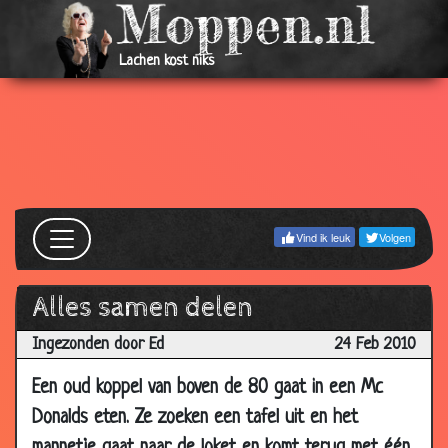
2010
31 Mar
Golfen
3.73
Lachen kost niks
2010
24 Mar
Oma in het rusthuis
3.29
2010
24 Mar
Zand opruimen
3.29
2010
24 Mar
Wedden dat
3.45
Vind ik leuk
Volgen
2010
24 Mar
Niet weglopen
2.66
2010
Alles samen delen
24 Mar
Carnaval
2.94
Ingezonden door Ed
24 Feb 2010
2010
Een oud koppel van boven de 80 gaat in een Mc
24 Mar
Lege eieren
3.17
2010
Donalds eten. Ze zoeken een tafel uit en het