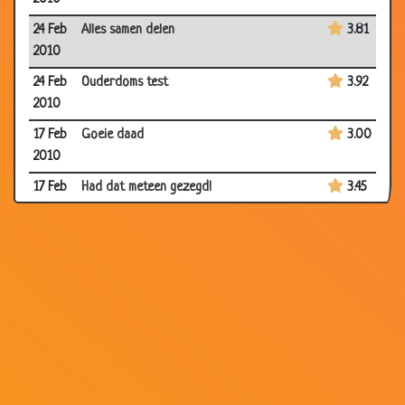
24 Feb
Alles samen delen
3.81
2010
24 Feb
Ouderdoms test
3.92
2010
17 Feb
Goeie daad
3.00
2010
17 Feb
Had dat meteen gezegd!
3.45
2010
17 Feb
Om de zeven jaar
3.52
2010
17 Feb
Horloge teruggeven
3.55
2010
17 Feb
Nu al overleden
3.58
2010
10 Feb
Routebeschrijving
3.77