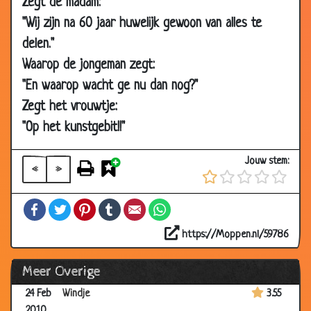
Zegt de madam:
2010
"Wij zijn na 60 jaar huwelijk gewoon van alles te
06
Reiniginssysteem
3.29
Mar
delen."
2010
Waarop de jongeman zegt:
06
Aanhouding
3.46
"En waarop wacht ge nu dan nog?"
Mar
Zegt het vrouwtje:
2010
"Op het kunstgebit!!"
05
Auto kopen
3.31
Mar
Jouw stem:
«
»
2010
04
Ook proberen
3.33
Facebook
Twitter
Pinterest
Tumblr
Email
WhatsApp
Mar
2010
https://Moppen.nl/59786
24 Feb
Mottenballen
3.06
Meer Overige
2010
24 Feb
Windje
3.55
2010