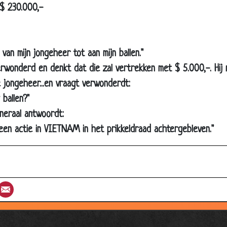
rdom kwaaltjes
 $ 230.000,-
vervallers
ia
van mijn jongeheer tot aan mijn ballen."
 en slecht nieuws
rwonderd en denkt dat die zal vertrekken met $ 5.000,-. Hij 
enaardse betasting
 jongeheer...en vraagt verwonderdt:
e dwerg
 ballen?"
ouding
eraal antwoordt:
a's
j een actie in VIETNAM in het prikkeldraad achtergebleven."
we baan
d op tijd
euring
st
umblr
Email
 bed
tje
apt!