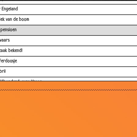
 Engeland
ek van de boom
pensioen
vaars
aak bekend!
ferdoosje
bril
ijfhonderd-euro Vraag
ressante statistieken
chute
er Bos in de hel
cheiding
welijke hormonen