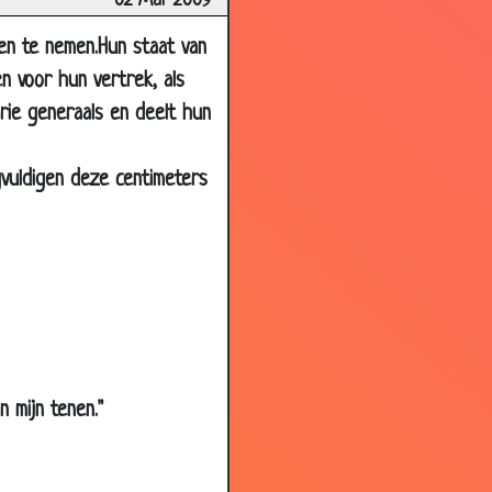
02 Mar 2009
2.70
en te nemen.Hun staat van
3.51
n voor hun vertrek, als
2.61
rie generaals en deelt hun
3.61
3.21
gvuldigen deze centimeters
3.33
2.30
3.48
2.95
3.17
2.91
n mijn tenen."
2.76
3.90