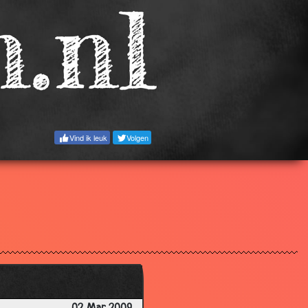
3.58
3.35
3.61
2.66
3.19
3.88
Vind ik leuk
Volgen
3.78
3.90
3.67
2.76
3.14
1.89
3.26