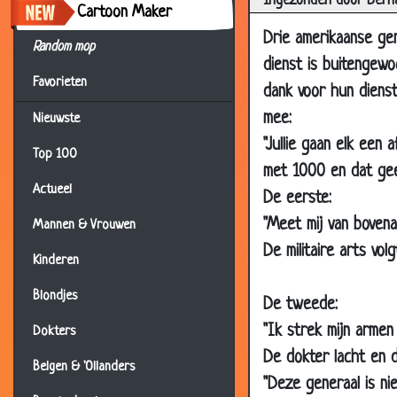
Ingezonden door Bern
29 Aug 2009
Gebr
Cartoon Maker
Drie amerikaanse ge
28 Aug 2009
Dans
Random mop
dienst is buitengewo
27 Aug 2009
Alle
Favorieten
dank voor hun dienst
13 Aug 2009
Bent
mee:
Nieuwste
11 Jul 2009
Is h
"Jullie gaan elk een
Top 100
24 Jun 2009
Lang
met 1000 en dat gee
13 Jun 2009
Cow
Actueel
De eerste:
24 May 2009
Verb
"Meet mij van bovena
Mannen & Vrouwen
24 May 2009
Blin
De militaire arts vo
Kinderen
17 May 2009
Afri
Blondjes
De tweede:
14 May 2009
Thee
"Ik strek mijn armen
Dokters
09 May 2009
Slec
De dokter lacht en d
Belgen & 'Ollanders
06 May 2009
Opki
"Deze generaal is ni