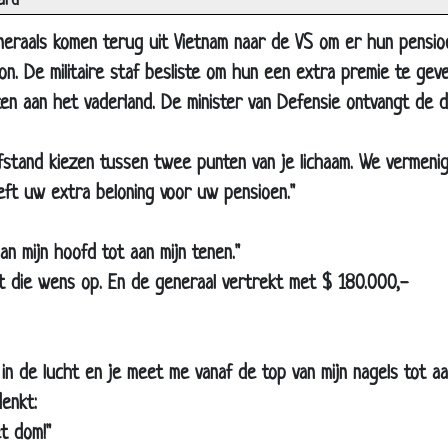
ard
uikte condooms
neraals komen terug uit Vietnam naar de VS om er hun pensio
end kuikentje
on. De militaire staf besliste om hun een extra premie te geve
maal weer onder!
en aan het vaderland. De minister van Defensie ontvangt de d
 u verstrooid?
et niet te bloot?
 afstand kiezen tussen twee punten van je lichaam. We vermeni
ste jongeheer
ft uw extra beloning voor uw pensioen."
boys
rand
an mijn hoofd tot aan mijn tenen."
de piloten?
lgt die wens op. En de generaal vertrekt met $ 180.000,-
ka
 drinken
 in de lucht en je meet me vanaf de top van mijn nagels tot aa
hte gewoonte
enkt:
kker
et dom!"