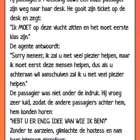
rij passagiers. Plotseling duwt een boze passagier
2007
zijn weg naar haar desk. He gooit zijn ticket op de
18 Jun
Betrouwbaar advies
3.47
desk en zegt:
2007
"Ik MOET op deze vlucht zitten en het moet eerste
11 Jun
Luchtfilm
3.56
klas zijn."
2007
De agente antwoordt:
11 Jun
Nieuwe baan
3.60
2007
"Sorry meneer, ik zal u met veel plezier helpen, maar
ik moet eerst deze mensen helpen, dus als u
11 Jun
Opscheppen
2.79
2007
achteraan wil aanschuiven zal ik u met veel plezier
helpen."
11 Jun
Ontevreden over salaris
3.06
2007
De passagier was niet onder de indruk. Hij vroeg
11 Jun
Altzheimer en Parkinson
2.98
zeer luid, zodat de andere passagiers achter hem,
2007
hem konden horen:
11 Jun
Op en neer
3.42
"HEBT U ER ENIG IDEE VAN WIE IK BEN?"
2007
Zonder te aarzelen, glimlachte de hostess en nam
08 Jun
Gevangenis vs. werk
3.43