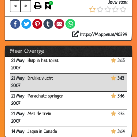
Jouw stem:
«
»
24 May
Bij boer Hans
3.24
2007
Facebook
Twitter
Pinterest
Tumblr
Email
WhatsApp
21 May
Kannibaal in het ziekenhuis
2.61
2007
https://Moppen.nl/40399
21 May
Harder werken
3.27
Meer Overige
2007
21 May
Hulp in het toilet
3.65
2007
21 May
Drukke vlucht
3.43
2007
21 May
Parachute springen
3.46
2007
21 May
Met de trein
3.35
2007
14 May
Jagen in Canada
3.64