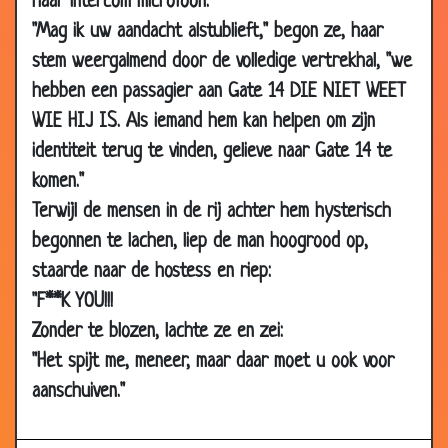
haar intercom microfoon:
2007
"Mag ik uw aandacht alstublieft," begon ze, haar
04 Jun
De schoonste lucht ter wereld
3.31
stem weergalmend door de volledige vertrekhal, "we
2007
hebben een passagier aan Gate 14 DIE NIET WEET
04 Jun
Spannende thriller
3.46
WIE HIJ IS. Als iemand hem kan helpen om zijn
2007
identiteit terug te vinden, gelieve naar Gate 14 te
29
Verstoorde nachtrust
3.82
komen."
May
Terwijl de mensen in de rij achter hem hysterisch
2007
begonnen te lachen, liep de man hoogrood op,
29
Jagen
3.18
staarde naar de hostess en riep:
May
2007
"F**K YOU!!!
Zonder te blozen, lachte ze en zei:
29
Koffie of thee?
3.78
May
"Het spijt me, meneer, maar daar moet u ook voor
2007
aanschuiven."
24 May
Blind springen
3.21
2007