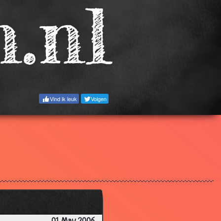
3.02
3.15
2.69
3.52
2.95
2.91
Vind ik leuk
Volgen
3.10
3.01
3.78
3.23
2.98
3.74
1.81