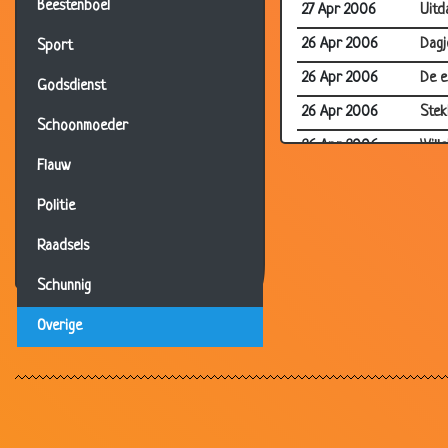
Beestenboel
27 Apr 2006
Uitd
26 Apr 2006
Dagje
Sport
26 Apr 2006
De e
Godsdienst
26 Apr 2006
Stekk
Schoonmoeder
26 Apr 2006
Will
Flauw
23 Apr 2006
In h
Politie
21 Apr 2006
Amer
Raadsels
21 Apr 2006
Zelf
13 Apr 2006
Stru
Schunnig
10 Apr 2006
Bier
Overige
08 Apr 2006
Nieu
07 Apr 2006
Kou
05 Apr 2006
Ik...