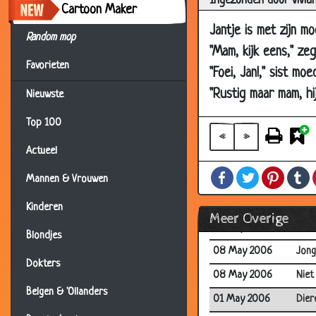
Ingezonden door vivia
Cartoon Maker
30 May 2006
Zieli
Jantje is met zijn mo
30 May 2006
Pec
Random mop
"Mam, kijk eens," zeg
25 May 2006
Uitgl
Favorieten
"Foei, Jan!," sist moe
25 May 2006
Seri
"Rustig maar mam, hi
Nieuwste
23 May 2006
Alle
Top 100
22 May 2006
Pas
«
»
Actueel
22 May 2006
Geb
Facebook
Twitter
Pintere
T
19 May 2006
Jant
Mannen & Vrouwen
18 May 2006
Shit
Kinderen
Meer Overige
18 May 2006
Kabo
Blondjes
08 May 2006
Jong
Dokters
08 May 2006
Niet
Belgen & 'Ollanders
01 May 2006
Dier