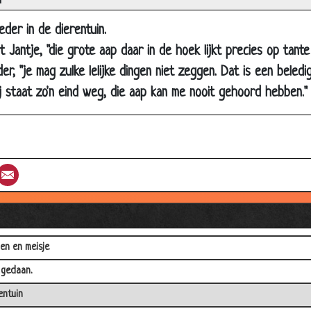
n
g
eder in de dierentuin.
h
t Jantje, "die grote aap daar in de hoek lijkt precies op tante
ijden
der, "je mag zulke lelijke dingen niet zeggen. Dat is een beledig
emoordenaars
j staat zo'n eind weg, die aap kan me nooit gehoord hebben."
 eendjes
sword
roken
st
umblr
Email
je
utertje
en en meisje
 gedaan.
entuin