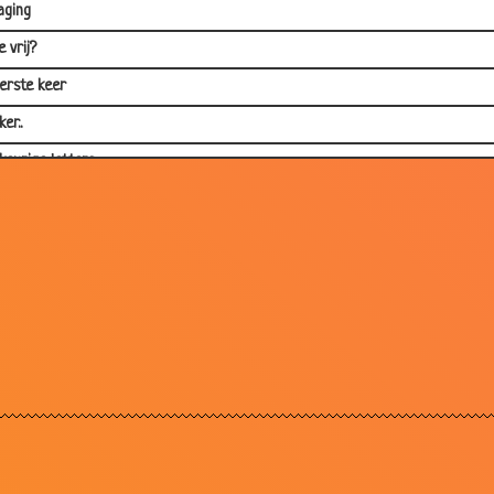
aging
 vrij?
erste keer
er..
ekeurige letters
et cafe gebeurt veel
ika
moord
isvogelei
tje?
wsgierigheid
d