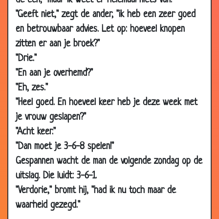
de een, "maar ik weet er helemaal niets van."
09 Jul
Zakkenrollers
3.38
"Geeft niet," zegt de ander, "ik heb een zeer goed
2007
en betrouwbaar advies. Let op: hoeveel knopen
02 Jul
Nooduitgang
3.00
zitten er aan je broek?"
2007
"Drie."
02 Jul
IJzige verhalen
2.57
"En aan je overhemd?"
2007
"Eh, zes."
02 Jul
Eerste boerenvlucht
3.62
"Heel goed. En hoeveel keer heb je deze week met
2007
je vrouw geslapen?"
25 Jun
De begrafenis
3.42
"Acht keer."
2007
"Dan moet je 3-6-8 spelen!"
25 Jun
Hygienisch restaurantje
3.44
Gespannen wacht de man de volgende zondag op de
2007
uitslag. Die luidt: 3-6-1.
25 Jun
Na de storm
3.08
"Verdorie," bromt hij, "had ik nu toch maar de
2007
waarheid gezegd."
25 Jun
Prijsvergelijking
3.52