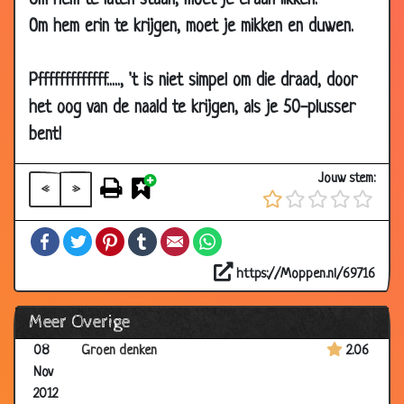
Om hem te laten staan, moet je eraan likken.
2012
Om hem erin te krijgen, moet je mikken en duwen.
31 Dec
Lang, lang geleden
2.38
2012
Pfffffffffffff....., 't is niet simpel om die draad, door
23 Dec
Het lepeltje
3.31
het oog van de naald te krijgen, als je 50-plusser
2012
bent!
07 Dec
Spoorlijnen
2.77
2012
Jouw stem:
«
»
14 Nov
Kat op de loer
2.93
2012
Facebook
Twitter
Pinterest
Tumblr
Email
WhatsApp
10 Nov
Gezondheidstip
2.67
2012
https://Moppen.nl/69716
10 Nov
Auto ongelukken onderzoek
2.65
Meer Overige
2012
08
Groen denken
2.06
Nov
2012