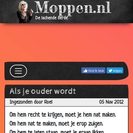
15 Feb
Drie wensen
3.28
2013
De lachende derde
01 Feb
Trein halen
3.54
2013
25 Jan
Dikke neus
2.66
2013
11 Jan
Slecht geheugen
3.73
2013
Vind ik leuk
Volgen
11 Jan
Nieuwe wijnproever
3.73
2013
Als je ouder wordt
05 Jan
Heel zeker
3.09
2013
Ingezonden door Roel
05 Nov 2012
03 Jan
Springen
3.13
Om hem recht te krijgen, moet je hem nat maken.
2013
Om hem nat te maken, moet je erop zuigen.
31 Dec
Gek???
3.09