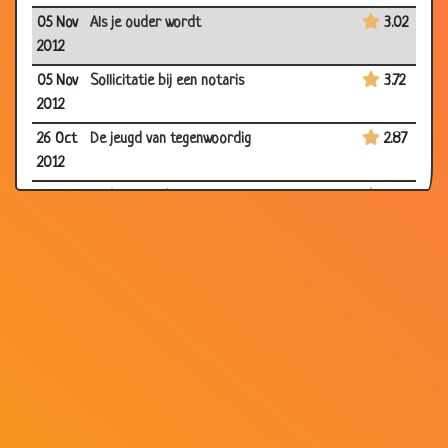
05 Nov
Als je ouder wordt
3.02
2012
05 Nov
Sollicitatie bij een notaris
3.72
2012
26 Oct
De jeugd van tegenwoordig
2.87
2012
12 Oct
De boer en de yup
3.29
2012
12 Oct
Bij oma en opa logeren
3.13
2012
12 Oct
Koemest
3.28
2012
11 Oct
Medewerkers-evaluatie
3.36
2012
05 Oct
Vogels imiteren
2.48