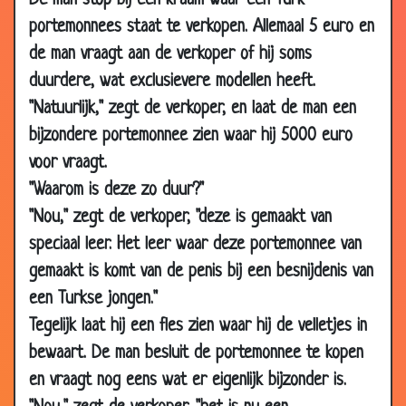
De man stop bij een kraam waar een Turk
portemonnees staat te verkopen. Allemaal 5 euro en
03
Nieuwe CAO 2008
3.87
Mar
de man vraagt aan de verkoper of hij soms
2008
duurdere, wat exclusievere modellen heeft.
28 Feb
Beetje chagrijnig
3.30
"Natuurlijk," zegt de verkoper, en laat de man een
2008
bijzondere portemonnee zien waar hij 5000 euro
21 Feb
Zo stil mogelijk
3.41
voor vraagt.
2008
"Waarom is deze zo duur?"
18 Feb
Bijna omvallen
3.77
"Nou," zegt de verkoper, "deze is gemaakt van
2008
speciaal leer. Het leer waar deze portemonnee van
11 Feb
Speciaal gemaakt
2.51
gemaakt is komt van de penis bij een besnijdenis van
2008
een Turkse jongen."
11 Feb
Hoe laat gaat ie open?
3.46
Tegelijk laat hij een fles zien waar hij de velletjes in
2008
bewaart. De man besluit de portemonnee te kopen
11 Feb
Drie Chinese martelingen
3.75
en vraagt nog eens wat er eigenlijk bijzonder is.
2008