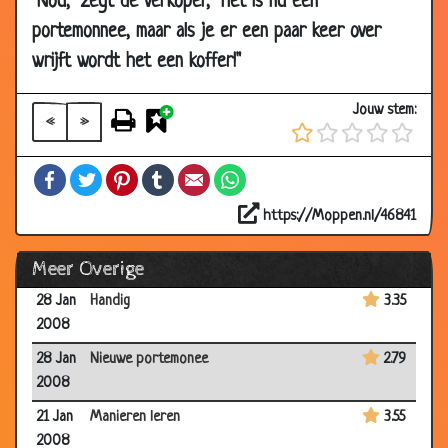
"Nou," zegt de verkoper, "het is nu een
11 Feb
Gevaarlijke dwerg
3.80
portemonnee, maar als je er een paar keer over
2008
wrijft wordt het een koffer!"
08 Feb
De ontsnapping
3.80
2008
Jouw stem:
«
»
07 Feb
Hoe laat is het?
3.24
2008
Facebook
Twitter
Pinterest
Tumblr
Email
WhatsApp
04 Feb
Opschepperij
3.93
2008
https://Moppen.nl/46841
31 Jan
Eindelijk verkocht!
3.84
Meer Overige
2008
28 Jan
Handig
3.35
2008
28 Jan
Nieuwe portemonee
2.79
2008
21 Jan
Manieren leren
3.55
2008