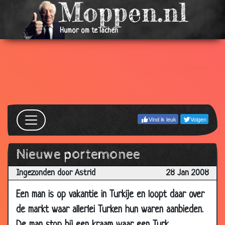
17 Mar
Prima eten
3.33
2008
Humor om te lachen
17 Mar
Afscheidsvlucht
3.56
2008
10
Te kleine schoenen
3.12
Mar
2008
10
Opscheppers
3.26
Vind ik leuk
Volgen
Mar
2008
Nieuwe portemonee
10
In de bios
3.34
Mar
Ingezonden door Astrid
28 Jan 2008
2008
Een man is op vakantie in Turkije en loopt daar over
06
Eerste bijeenkomst
2.01
de markt waar allerlei Turken hun waren aanbieden.
Mar
2008