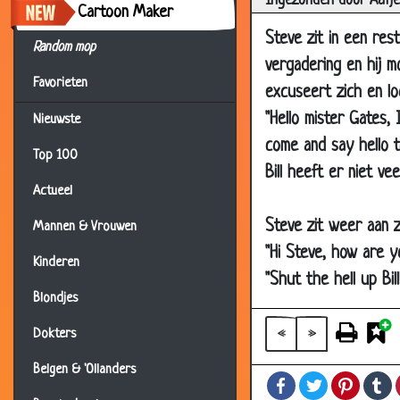
Ingezonden door Aafje
Cartoon Maker
08 Feb 2002
Indi
Steve zit in een res
Random mop
07 Feb 2002
Mijn
vergadering en hij m
Favorieten
07 Feb 2002
Mond
excuseert zich en loo
06 Feb 2002
Weet
"Hello mister Gates,
Nieuwste
come and say hello to
05 Feb 2002
Marg
Top 100
Bill heeft er niet vee
05 Feb 2002
De t
Actueel
05 Feb 2002
Nage
Steve zit weer aan zij
Mannen & Vrouwen
04 Feb 2002
De le
"Hi Steve, how are y
Kinderen
02 Feb 2002
File
"Shut the hell up Bil
01 Feb 2002
De w
Blondjes
26 Jan 2002
Sup
«
»
Dokters
22 Jan 2002
Indr
Belgen & 'Ollanders
Facebook
Twitter
Pintere
T
22 Jan 2002
K*t 