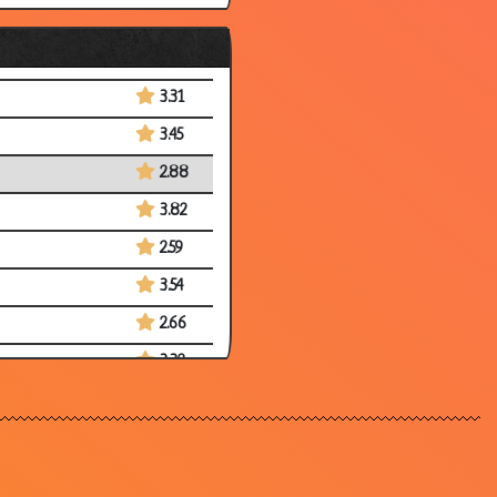
3.55
3.70
3.31
3.45
2.88
3.82
2.59
3.54
2.66
3.32
3.54
2.98
3.73