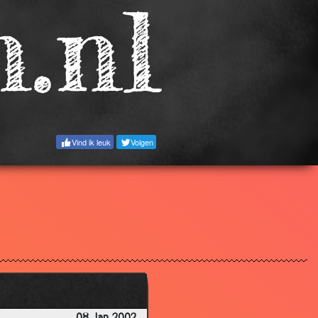
3.54
3.42
3.42
3.38
2.84
Vind ik leuk
Volgen
2.66
2.23
3.02
2.78
3.38
3.32
3.00
2.84