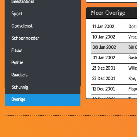
Beestenboel
17 Jan 2002
Plas
Meer Overige
Sport
12 Jan 2002
Weet 
Godsdienst
11 Jan 2002
Oor
10 Jan 2002
Vrac
Schoonmoeder
08 Jan 2002
Bill 
Flauw
01 Jan 2002
Basi
Politie
23 Dec 2001
Will
Raadsels
23 Dec 2001
Koe,
Schunnig
12 Dec 2001
Flap
10 Dec 2001
Twee
Overige
08 Dec 2001
The 
20 Nov 2001
Onbe
06 Nov 2001
Boss