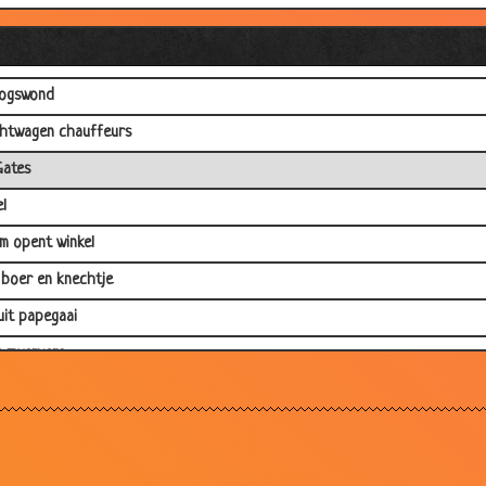
sen
jij wel wie ik ben?
logswond
htwagen chauffeurs
Gates
el
em opent winkel
 boer en knechtje
uit papegaai
 zwervers....
good, the bad and the ugly
woond eiland
ie haar