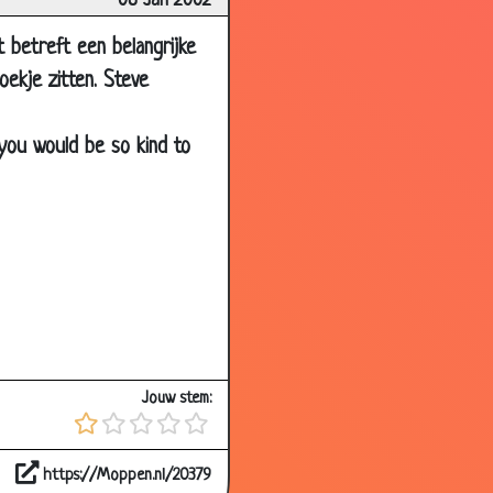
08 Jan 2002
3.28
 betreft een belangrijke
3.54
oekje zitten. Steve
2.62
3.12
 you would be so kind to
3.29
2.30
3.56
2.82
3.50
2.54
Jouw stem:
3.23
3.70
https://Moppen.nl/20379
3.47