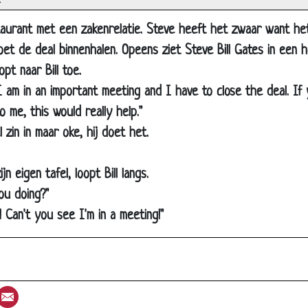
aan
taurant met een zakenrelatie. Steve heeft het zwaar want het
 hond Seks
oet de deal binnenhalen. Opeens ziet Steve Bill Gates in een h
 en Klauw Zeer
pt naar Bill toe.
jes
 I am in an important meeting and I have to close the deal. If
 me, this would really help."
riet
l zin in maar oke, hij doet het.
oerist
ls kloppen
n eigen tafel, loopt Bill langs.
lijkste
ou doing?"
 opgelost
l! Can't you see I'm in a meeting!"
ekker
erhond
ukwekkend
st
umblr
Email
bank