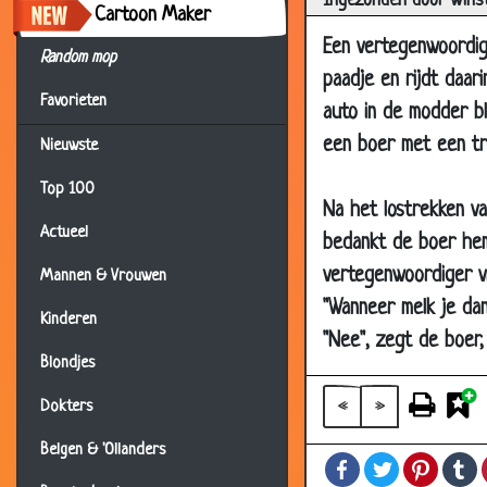
Ingezonden door Wins
Cartoon Maker
06 Nov 2015
Net 
Een vertegenwoordige
Random mop
05 Oct 2015
Een 
paadje en rijdt daari
Favorieten
17 Apr 2015
ben j
auto in de modder bli
26 Feb 2015
Aanb
een boer met een tre
Nieuwste
30 Jan 2015
Topp
Top 100
Na het lostrekken v
19 Jan 2015
Prom
Actueel
bedankt de boer hem
18 Jan 2015
De w
vertegenwoordiger v
Mannen & Vrouwen
09 Jan 2015
Een 
"Wanneer melk je dan
Kinderen
02 Jan 2015
De w
"Nee", zegt de boer, 
28 Dec 2014
Ove
Blondjes
19 Dec 2014
Loon
«
»
Dokters
12 Dec 2014
Toil
Belgen & 'Ollanders
Facebook
Twitter
Pintere
T
03 Dec 2014
Huis