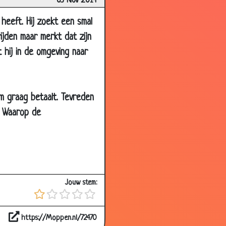
03 Nov 2014
2.87
heeft. Hij zoekt een smal
3.13
rijden maar merkt dat zijn
2.53
t hij in de omgeving naar
2.79
2.87
m graag betaalt. Tevreden
2.57
. Waarop de
3.03
2.79
2.37
2.60
Jouw stem:
3.64
2.88
https://Moppen.nl/72470
2.33