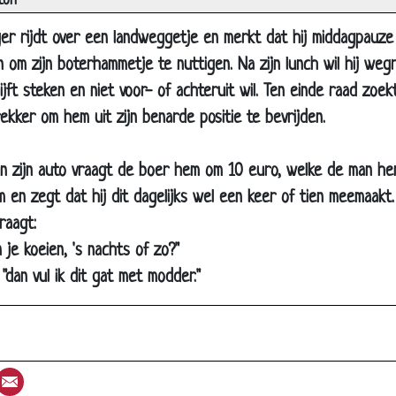
ton
zoals alle anderen
r rijdt over een landweggetje en merkt dat hij middagpauze 
nuttig cadeau
n om zijn boterhammetje te nuttigen. Na zijn lunch wil hij weg
e bang voor...?
jft steken en niet voor- of achteruit wil. Ten einde raad zoek
esteding
kker om hem uit zijn benarde positie te bevrijden.
unt van lef
an zijn auto vraagt de boer hem om 10 euro, welke de man he
otie
 en zegt dat hij dit dagelijks wel een keer of tien meemaakt
itte streep
raagt:
Amerikaan en een Rus
 je koeien, 's nachts of zo?"
edstrijd
"dan vul ik dit gat met modder."
rzwemmen
sverhoging
etpapier op
st
umblr
Email
bezoek