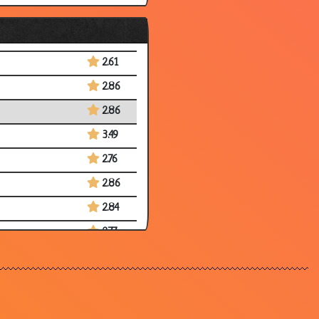
2.86
2.97
2.61
2.86
2.86
3.49
2.76
2.86
2.84
2.77
2.94
3.19
2.88