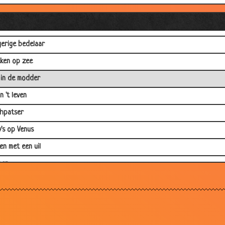
kope auto reparatie
eteraan
erige bedelaar
ken op zee
 in de modder
n 't leven
hpatser
's op Venus
en met een uil
pen
dsbezoek
stommevrijgezellenclubje
mma