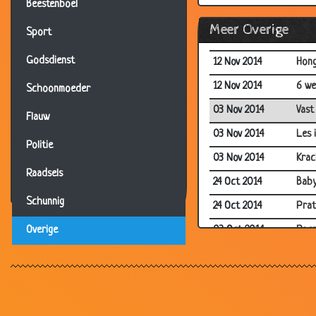
Beestenboel
27 Nov 2014
Goed
Meer Overige
Sport
12 Nov 2014
De v
Godsdienst
12 Nov 2014
Hong
12 Nov 2014
6 we
Schoonmoeder
03 Nov 2014
Vast
Flauw
03 Nov 2014
Les i
Politie
03 Nov 2014
Krac
Raadsels
24 Oct 2014
Baby
Schunnig
24 Oct 2014
Prat
03 Oct 2014
Poe
Overige
19 Aug 2014
Sta
19 Aug 2014
Doof
19 Aug 2014
Dile