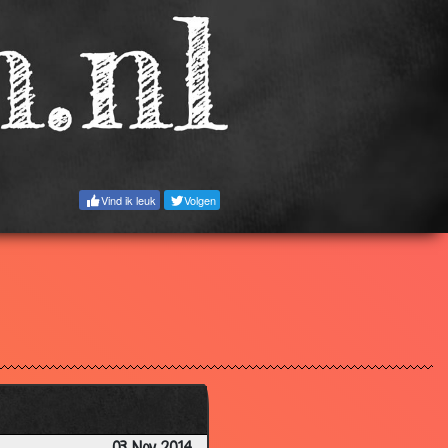
3.19
2.89
2.91
2.83
2.71
Vind ik leuk
Volgen
2.85
2.86
2.95
2.84
3.60
2.83
2.61
2.73