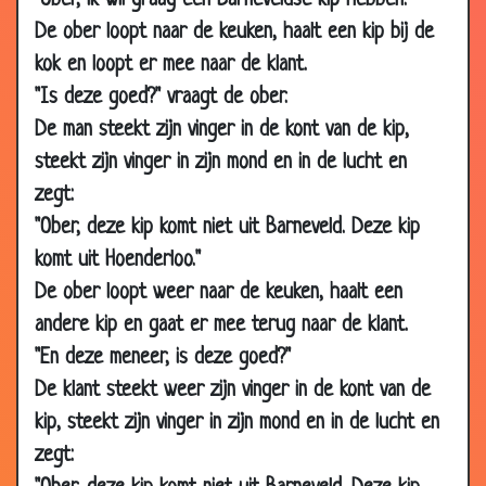
"Ober, ik wil graag een Barneveldse kip hebben."
De ober loopt naar de keuken, haalt een kip bij de
18 Feb
Twee zwervers
2.93
2011
kok en loopt er mee naar de klant.
18 Feb
De piraten kapitein
3.73
"Is deze goed?" vraagt de ober.
2011
De man steekt zijn vinger in de kont van de kip,
16 Feb
Kort verhaal schrijven
3.47
steekt zijn vinger in zijn mond en in de lucht en
2011
zegt:
14 Feb
Vakantie op Cuba
3.78
"Ober, deze kip komt niet uit Barneveld. Deze kip
2011
komt uit Hoenderloo."
23 Jan
Schoonzoon
3.20
De ober loopt weer naar de keuken, haalt een
2011
andere kip en gaat er mee terug naar de klant.
20 Jan
Alleen in hotel op zakenreis
3.69
"En deze meneer, is deze goed?"
2011
De klant steekt weer zijn vinger in de kont van de
20 Jan
Feestje
2.85
kip, steekt zijn vinger in zijn mond en in de lucht en
2011
zegt:
20 Jan
Knappe buurvrouw
3.12