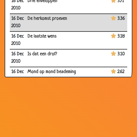
16 Dec
Drie enveloppen
3.71
2010
16 Dec
De herkomst proeven
3.36
2010
16 Dec
De laatste wens
3.18
2010
16 Dec
Is dat een drol?
3.10
2010
16 Dec
Mond op mond beademing
2.62
2010
14 Dec
Bij de Bushalte
3.78
2010
13 Dec
Internationale barbecue
3.22
2010
13 Dec
Biologie ongelukje
2.12
2010