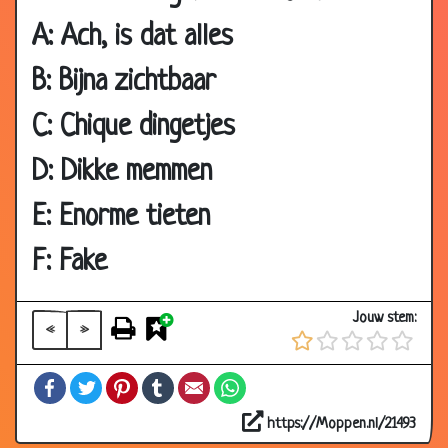
2002
A: Ach, is dat alles
09
Geldproblemen
3.52
B: Bijna zichtbaar
Sep
2002
C: Chique dingetjes
08
Discriminatie
3.33
Sep
D: Dikke memmen
2002
E: Enorme tieten
02 Sep
Vissen
3.56
2002
F: Fake
30 Aug
Schoorsteen veger
2.72
2002
Jouw stem:
«
»
24 Aug
Bijnamen
3.26
2002
Facebook
Twitter
Pinterest
Tumblr
Email
WhatsApp
17 Aug
Paus op bezoek in Nederland
3.11
2002
https://Moppen.nl/21493