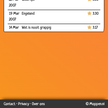
2007
19 Mar
Engeland
3.30
2007
14 Mar
Wat is nooit grappig
3.17
2007
12 Mar
Bijnaam
3.75
2007
12 Mar
Lelijk en dronken
2.86
2007
12 Mar
Lekker vissen
3.46
2007
10
Stieren ballen
3.69
Mar
2007
08
Rechtvaardigheid?
3.81
Contact
·
Privacy
·
Over ons
© Moppen.nl