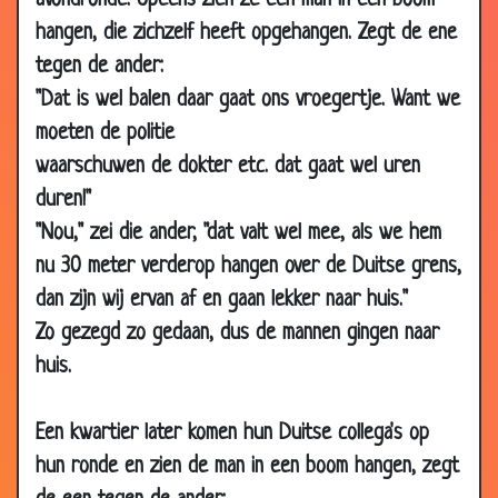
avondronde. Opeens zien ze een man in een boom
19 Apr
100 kroegspreekwoorden
3.03
hangen, die zichzelf heeft opgehangen. Zegt de ene
2007
tegen de ander:
19 Apr
Wat klopt hier niet?
2.35
"Dat is wel balen daar gaat ons vroegertje. Want we
2007
moeten de politie
16 Apr
Op de werkvloer
3.67
waarschuwen de dokter etc. dat gaat wel uren
2007
duren!"
14 Apr
Vuurtoren
3.17
"Nou," zei die ander, "dat valt wel mee, als we hem
2007
nu 30 meter verderop hangen over de Duitse grens,
12 Apr
Prijsschieten
3.36
dan zijn wij ervan af en gaan lekker naar huis."
2007
Zo gezegd zo gedaan, dus de mannen gingen naar
12 Apr
De regering
3.16
huis.
2007
12 Apr
Het Microsoft Restaurant
2.19
Een kwartier later komen hun Duitse collega's op
2007
hun ronde en zien de man in een boom hangen, zegt
12 Apr
Bonbon
2.88