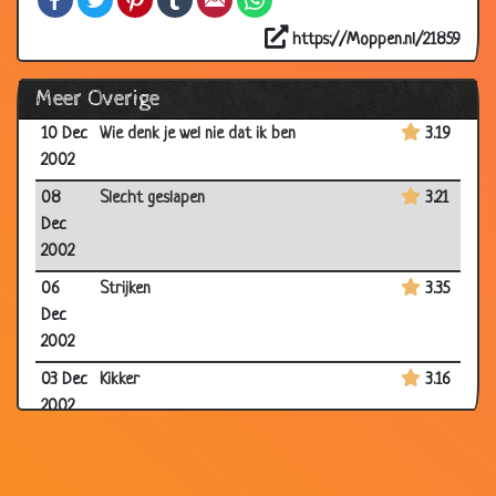
10 Dec
God...... bedankt
3.20
2002
https://Moppen.nl/21859
10 Dec
Lef
3.48
Meer Overige
2002
10 Dec
Wie denk je wel nie dat ik ben
3.19
2002
08
Slecht geslapen
3.21
Dec
2002
06
Strijken
3.35
Dec
2002
03 Dec
Kikker
3.16
2002
03 Dec
De juiste antwoorden
2.81
2002