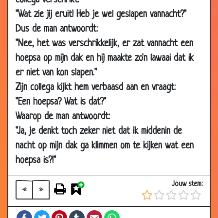
collega verschrikt:
2002
"Wat zie jij eruit! Heb je wel geslapen vannacht?"
15 Dec
Koningin
3.90
Dus de man antwoordt:
2002
"Nee, het was verschrikkelijk, er zat vannacht een
15 Dec
Kippen
3.20
hoepsa op mijn dak en hij maakte zo'n lawaai dat ik
2002
er niet van kon slapen."
15 Dec
Jaah
2.18
Zijn collega kijkt hem verbaasd aan en vraagt:
2002
"Een hoepsa? Wat is dat?"
12 Dec
Beenloos
3.32
Waarop de man antwoordt:
2002
"Ja, je denkt toch zeker niet dat ik middenin de
11 Dec
Bond James Bond
3.03
nacht op mijn dak ga klimmen om te kijken wat een
2002
hoepsa is?!"
11 Dec
Van Zanten
3.44
2002
Jouw stem:
«
»
10 Dec
Love
3.01
2002
Facebook
Twitter
Pinterest
Tumblr
Email
WhatsApp