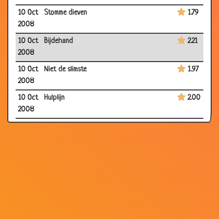
10 Oct
Stomme dieven
1.79
2008
10 Oct
Bijdehand
2.21
2008
10 Oct
Niet de slimste
1.97
2008
10 Oct
Hulplijn
2.00
2008
07 Oct
Japanse Buur
3.28
2008
29 Sep
Kanibaal
2.58
2008
26 Sep
Ouder worden
3.79
2008
22 Sep
Consumptie bestellen
2.08