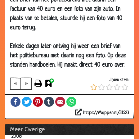
een brief van het politiebureau met daarin een
26 Oct
Verjaardag
3.58
factuur van 40 euro en een foto van zijn auto. In
2008
plaats van te betalen, stuurde hij een foto van 40
25 Oct
Warm bewijs.
3.54
euro terug.
2008
25 Oct
Nieuwe computer
3.26
Enkele dagen later ontving hij weer een brief van
2008
het politiebureau met daarin nog een foto. Op deze
22 Oct
Paardrijden
2.95
stonden handboeien. Hij maakt direct 40 euro over.
2008
22 Oct
Restaurant
3.53
Jouw stem:
2008
«
»
10 Oct
Wie niet horen wil .
3.81
Facebook
Twitter
Pinterest
Tumblr
Email
WhatsApp
2008
10 Oct
Geen nut
2.19
https://Moppen.nl/51523
2008
Meer Overige
10 Oct
Meerderjarig
2.10
2008