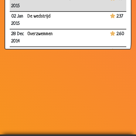
2015
02 Jan
De wedstrijd
2.37
2015
28 Dec
Overzwemmen
2.60
2014
19 Dec
Loonsverhoging
3.64
2014
12 Dec
Toiletpapier op
2.88
2014
03 Dec
Huisbezoek
2.33
2014
27 Nov
Goedkope auto reparatie
2.86
2014
12 Nov
De veteraan
2.97
2014