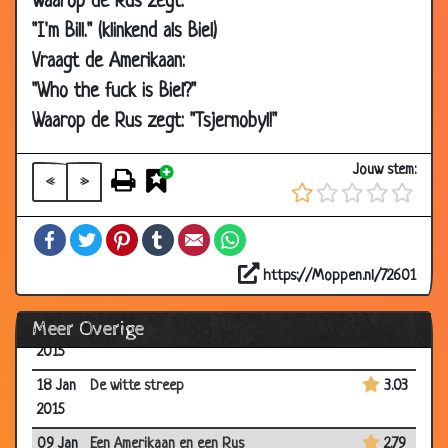
Waarop de Rus zegt:
2016
"I'm Bill." (klinkend als Biel)
06 Nov
Net zoals alle anderen
2.87
Vraagt de Amerikaan:
2015
"Who the fuck is Biel?"
05 Oct
Een nuttig cadeau
3.13
Waarop de Rus zegt: "Tsjernobyl!"
2015
17 Apr
ben je bang voor...?
2.53
Jouw stem:
2015
«
»
26 Feb
Aanbesteding
2.79
Facebook
Twitter
Pinterest
Tumblr
Email
WhatsApp
2015
30 Jan
Toppunt van lef
2.87
https://Moppen.nl/72601
2015
Meer Overige
19 Jan
Promotie
2.57
2015
18 Jan
De witte streep
3.03
2015
09 Jan
Een Amerikaan en een Rus
2.79