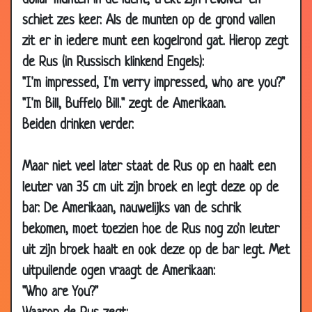
dollar munten in de lucht, trekt zijn revolver en
05 Jul
Verzekering
2.85
schiet zes keer. Als de munten op de grond vallen
2016
zit er in iedere munt een kogelrond gat. Hierop zegt
05 Jul
Gedachten
2.86
de Rus (in Russisch klinkend Engels):
2016
"I'm impressed, I'm verry impressed, who are you?"
05 Jul
E-mail
2.95
"I'm Bill, Buffelo Bill." zegt de Amerikaan.
2016
Beiden drinken verder.
12 May
Vliegreis
2.84
2016
Maar niet veel later staat de Rus op en haalt een
27 Apr
Gebruiksaanwijzing
3.60
leuter van 35 cm uit zijn broek en legt deze op de
2016
bar. De Amerikaan, nauwelijks van de schrik
11 Apr
Meneer pastoor
2.83
bekomen, moet toezien hoe de Rus nog zo'n leuter
2016
uit zijn broek haalt en ook deze op de bar legt. Met
07 Apr
Alimentatie
2.61
uitpuilende ogen vraagt de Amerikaan:
2016
"Who are You?"
08 Jan
Schoppen
2.73