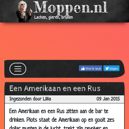
11 Dec
Kasteel
2.83
2016
Lachen, gieren, brullen
19 Jul
Natuurkundeles
3.09
2016
10 Jul
Onder dienst
2.76
2016
09 Jul
Weddenschap
3.19
2016
Vind ik leuk
Volgen
09 Jul
Slechthorend
2.89
2016
09 Jul
Behoefte
2.91
Een Amerikaan en een Rus
2016
Ingezonden door Lillia
09 Jan 2015
06 Jul
Nationaliteiten
2.83
2016
Een Amerikaan en een Rus zitten aan de bar te
05 Jul
Condooms
2.71
drinken. Plots staat de Amerikaan op en gooit zes
2016