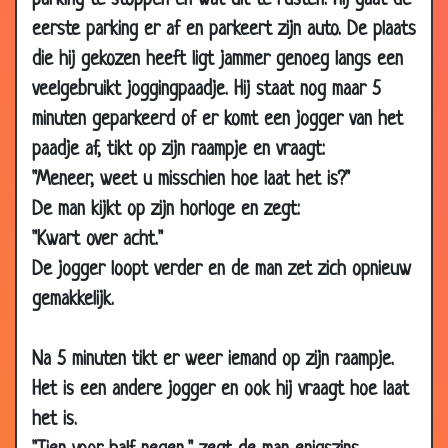
parking te stoppen en wat uit te rusten. Hij gaat de
11 Jan
Oorlogswond
3.31
eerste parking er af en parkeert zijn auto. De plaats
2002
die hij gekozen heeft ligt jammer genoeg langs een
10 Jan
Vrachtwagen chauffeurs
3.45
veelgebruikt joggingpaadje. Hij staat nog maar 5
2002
minuten geparkeerd of er komt een jogger van het
08 Jan
Bill Gates
2.88
paadje af, tikt op zijn raampje en vraagt:
2002
"Meneer, weet u misschien hoe laat het is?"
01 Jan
Basiel
3.82
De man kijkt op zijn horloge en zegt:
2002
"Kwart over acht."
23 Dec
Willem opent winkel
2.59
De jogger loopt verder en de man zet zich opnieuw
2001
gemakkelijk.
23 Dec
Koe, boer en knechtje
3.54
2001
Na 5 minuten tikt er weer iemand op zijn raampje.
12 Dec
Flapuit papegaai
2.66
2001
Het is een andere jogger en ook hij vraagt hoe laat
het is.
10 Dec
Twee zwervers....
3.32
2001