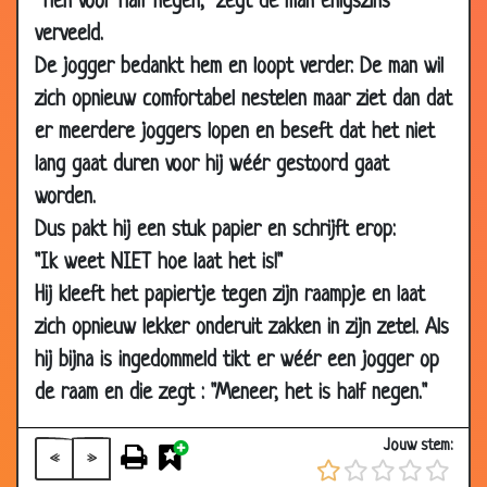
"Tien voor half negen," zegt de man enigszins
verveeld.
08
The good, the bad and the ugly
3.54
Dec
De jogger bedankt hem en loopt verder. De man wil
2001
zich opnieuw comfortabel nestelen maar ziet dan dat
20 Nov
Onbewoond eiland
2.98
er meerdere joggers lopen en beseft dat het niet
2001
lang gaat duren voor hij wéér gestoord gaat
06 Nov
Bossie haar
3.73
worden.
2001
Dus pakt hij een stuk papier en schrijft erop:
05 Nov
De 3 Chinese martel methoden
3.59
"Ik weet NIET hoe laat het is!"
2001
Hij kleeft het papiertje tegen zijn raampje en laat
25 Oct
Kopje koffie?
3.20
zich opnieuw lekker onderuit zakken in zijn zetel. Als
2001
hij bijna is ingedommeld tikt er wéér een jogger op
20 Oct
Nieuwe fiets
3.03
de raam en die zegt : "Meneer, het is half negen."
2001
16 Oct
Ziekenhuis
3.06
Jouw stem:
«
»
2001