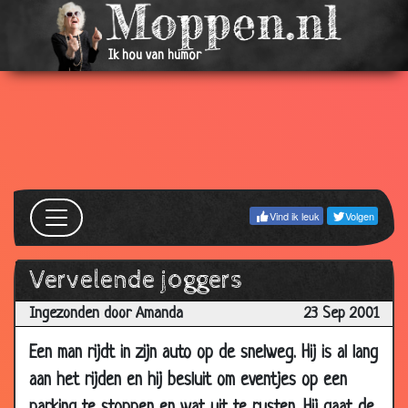
2002
02 Feb
File opgelost
3.50
Ik hou van humor
2002
01 Feb
De wekker
2.54
2002
26 Jan
Superhond
3.23
2002
22 Jan
Indrukwekkend
3.70
Vind ik leuk
Volgen
2002
22 Jan
K*t bank
3.47
Vervelende joggers
2002
Ingezonden door Amanda
23 Sep 2001
17 Jan
Plassen
3.55
2002
Een man rijdt in zijn auto op de snelweg. Hij is al lang
12 Jan
Weet jij wel wie ik ben?
3.70
aan het rijden en hij besluit om eventjes op een
2002