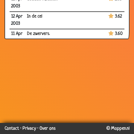
2003
12 Apr
In de cel
3.62
2003
11 Apr
De zwervers.
3.60
2003
11 Apr
Man op terscheling
3.43
2003
10 Apr
Jantje en de kapotte ruit
3.84
2003
07 Apr
Cristina augulera
2.96
2003
07 Apr
Bekeuring
3.30
2003
06 Apr
Annie& de baby
3.45
2003
Contact
·
Privacy
·
Over ons
© Moppen.nl