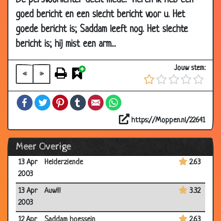
De persvoorlichter deelt mede: "Heren ik heb een
2003
goed bericht en een slecht bericht voor u. Het
18 Apr
Blair,Bush,Balkenende in hel
3.67
goede bericht is; Saddam leeft nog. Het slechte
2003
bericht is; hij mist een arm...
17 Apr
Bill Clinton
3.86
2003
Jouw stem:
«
»
15 Apr
Het raam
2.34
2003
Facebook
Twitter
Pinterest
Tumblr
Email
WhatsApp
14 Apr
2 Duitsers
3.03
2003
https://Moppen.nl/22641
14 Apr
Lijk
3.11
Meer Overige
2003
13 Apr
Helderziende
2.63
2003
13 Apr
Auw!!!
3.32
2003
12 Apr
Saddam hoessein
2.63