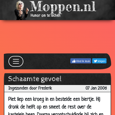
18 Feb
Bijna omvallen
3.77
2008
Humor om te lachen
11 Feb
Speciaal gemaakt
2.51
2008
11 Feb
Hoe laat gaat ie open?
3.46
2008
11 Feb
Drie Chinese martelingen
3.75
2008
Vind ik leuk
Volgen
11 Feb
Gevaarlijke dwerg
3.80
2008
08 Feb
De ontsnapping
3.80
Schaamte gevoel
2008
Ingezonden door Frederik
07 Jan 2008
07 Feb
Hoe laat is het?
3.24
2008
Piet liep een kroeg in en bestelde een biertje. Hij
04 Feb
Opschepperij
3.93
dronk de helft op en smeet de rest over de
2008