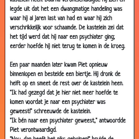
kastelein heen. Daarna verontschuldigde hij zich en
31 Jan
Eindelijk verkocht!
3.84
legde uit dat het een dwangmatige handeling was
2008
waar hij al jaren last van had en waar hij zich
28 Jan
Handig
3.35
verschrikkelijk voor schaamde. De kastelein zei dat
2008
het tijd werd dat hij naar een psychiater ging;
28 Jan
Nieuwe portemonee
2.79
eerder hoefde hij niet terug te komen in de kroeg.
2008
21 Jan
Manieren leren
3.55
Een paar maanden later kwam Piet opnieuw
2008
binnenlopen en bestelde een biertje. Hij dronk de
17 Jan
Niet voorbestemd
3.62
helft op en smeet de rest over de kastelein heen.
2008
"Ik had gezegd dat je hier niet meer hoefde te
17 Jan
Levende beelden
3.94
komen voordat je naar een psychiater was
2008
geweest!" schreeuwde de kastelein.
14 Jan
De (slaap)pil
3.36
"Ik bén naar een psychiater geweest," antwoordde
2008
Piet verontwaardigd.
14 Jan
Zwart staat beter
3.06