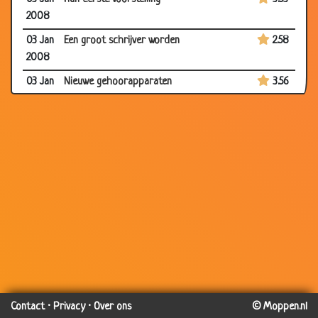
2008
03 Jan
Een groot schrijver worden
2.58
2008
03 Jan
Nieuwe gehoorapparaten
3.56
2008
03 Jan
Mevrouw de Graaf
3.62
2008
31 Dec
Opschepperij
3.57
2007
31 Dec
Golfen
3.70
2007
31 Dec
Onbeschofte chauffeur
3.66
2007
27 Dec
Opscheppen
3.38
2007
Contact
·
Privacy
·
Over ons
© Moppen.nl