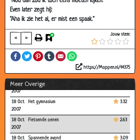
"Nou dan zou ik toch eens moeten kijken."
2007
Even later zegt hij:
01 Nov
Vader en schoonzoon
3.48
"Aha ik zie het al, er mist een spaak."
2007
01 Nov
Niet helemaal begrepen
2.99
Jouw stem:
2007
«
»
29 Oct
Mijn chef
2.99
Facebook
Twitter
Pinterest
Tumblr
Email
WhatsApp
2007
28 Oct
Statistieken
3.34
https://Moppen.nl/44375
2007
Meer Overige
25 Oct
Woensdag
2.83
2007
18 Oct
Het gymnasium
3.32
2007
18 Oct
Fietsende oenen
2.63
2007
18 Oct
Spannende avond
3.09