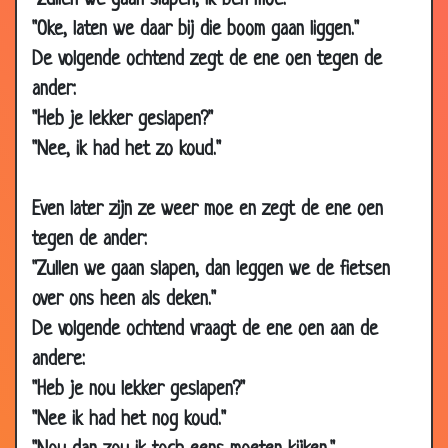
"Zullen we gaan slapen, ik ben moe."
12 Nov
De rondleiding
3.71
"Oke, laten we daar bij die boom gaan liggen."
2007
De volgende ochtend zegt de ene oen tegen de
12 Nov
Thuis komen
3.13
ander:
2007
"Heb je lekker geslapen?"
08
Tijdje niet gezien
2.98
Nov
"Nee, ik had het zo koud."
2007
08
Wat was er eerst?
3.49
Even later zijn ze weer moe en zegt de ene oen
Nov
tegen de ander:
2007
"Zullen we gaan slapen, dan leggen we de fietsen
08
Winkelen
2.79
over ons heen als deken."
Nov
De volgende ochtend vraagt de ene oen aan de
2007
andere:
01 Nov
Verhuizen
2.57
"Heb je nou lekker geslapen?"
2007
"Nee ik had het nog koud."
01 Nov
Na de storm
3.28