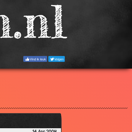
3.12
2.90
3.51
3.35
2.39
2.61
Vind ik leuk
Volgen
3.19
3.42
3.55
2.87
3.62
3.56
3.37