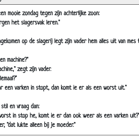
o
ifter
en mooie zondag tegen zijn achterlijke zoon:
 met een geurtje
rgen het slagersvak leren."
eer met mijn grote mond
e krop sla
ekomen op de slagerij legt zijn vader hem alles uit van mes 
we licht
n toegestaan
een machine?"
n
hine," zegt zijn vader.
lemaal?"
oud ben je?
r een varken in stopt, dan komt ie er als een worst uit."
pachtig
ggen
stil en vraag dan:
 verdienen
 worst in stop he, komt ie er dan ook weer als een varken uit?
AND, IEDEREEN en NIEMAND
r, "dat lukte alleen bij je moeder."
mde talen