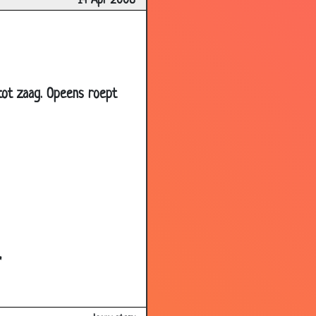
14 Apr 2008
3.49
3.44
3.20
3.04
tot zaag. Opeens roept
2.65
3.48
2.56
3.70
3.62
3.75
3.61
"
3.36
3.29