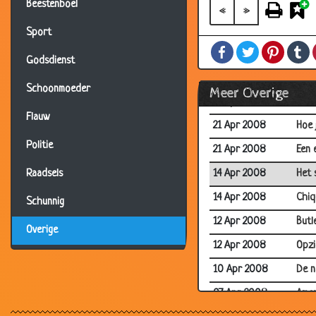
Beestenboel
29 Apr 2008
3 we
«
»
27 Apr 2008
50 j
Sport
Facebook
Twitter
Pintere
T
26 Apr 2008
Viss
Godsdienst
25 Apr 2008
Gefl
Schoonmoeder
Meer Overige
21 Apr 2008
Even
Flauw
21 Apr 2008
Hoe j
Politie
21 Apr 2008
Een 
14 Apr 2008
Het 
Raadsels
14 Apr 2008
Chiq
Schunnig
12 Apr 2008
Butl
Overige
12 Apr 2008
Opzi
10 Apr 2008
De 
07 Apr 2008
Amer