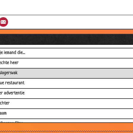
nsen
aar later
st
umblr
Email
en
itst
 rechtzetten
e iemand die....
echte heer
slagersvak
ue restaurant
er advertentie
chter
naam
ikaanse films