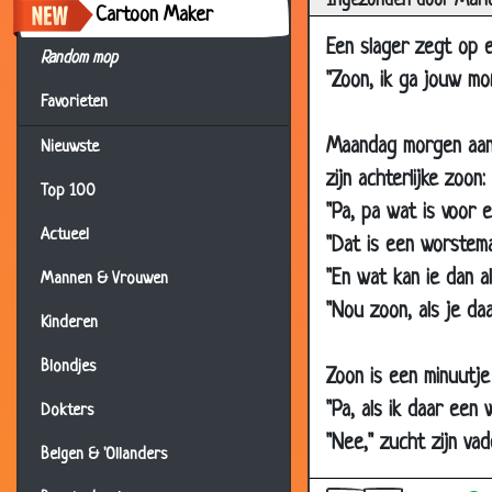
Ingezonden door Mari
Cartoon Maker
30 Jun 2008
De L
Een slager zegt op e
26 Jun 2008
Auto
Random mop
"Zoon, ik ga jouw mo
24 Jun 2008
Ik w
Favorieten
23 Jun 2008
Halv
Maandag morgen aang
Nieuwste
14 Jun 2008
Blau
zijn achterlijke zoon:
Top 100
14 Jun 2008
Jage
"Pa, pa wat is voor 
Actueel
11 Jun 2008
Jage
"Dat is een worstemac
"En wat kan ie dan al
08 Jun 2008
Hoe 
Mannen & Vrouwen
"Nou zoon, als je daa
04 Jun 2008
Kram
Kinderen
29 May 2008
Bele
Blondjes
Zoon is een minuutje 
26 May 2008
Geld
"Pa, als ik daar een
Dokters
19 May 2008
IEM
"Nee," zucht zijn vade
Belgen & 'Ollanders
15 May 2008
Vree