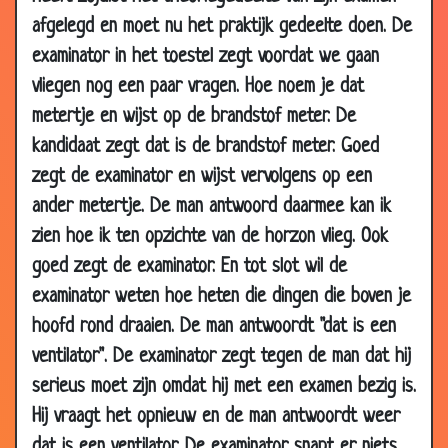
27 Nov
Er was eens de KOMKOMER
2.82
afgelegd en moet nu het praktijk gedeelte doen. De
2002
examinator in het toestel zegt voordat we gaan
25 Nov
Middeleeuwen
3.21
vliegen nog een paar vragen. Hoe noem je dat
2002
metertje en wijst op de brandstof meter. De
23 Nov
Geef terug!
3.27
kandidaat zegt dat is de brandstof meter. Goed
2002
zegt de examinator en wijst vervolgens op een
21 Nov
Wiskundeleraar
2.63
ander metertje. De man antwoord daarmee kan ik
2002
zien hoe ik ten opzichte van de horzon vlieg. Ook
18 Nov
Geiten
3.28
goed zegt de examinator. En tot slot wil de
2002
examinator weten hoe heten die dingen die boven je
16 Nov
KIP
3.12
hoofd rond draaien. De man antwoordt "dat is een
2002
ventilator". De examinator zegt tegen de man dat hij
16 Nov
De Vinger
3.26
serieus moet zijn omdat hij met een examen bezig is.
2002
Hij vraagt het opnieuw en de man antwoordt weer
14 Nov
Leeuw
3.15
dat is een ventilator. De examinator snapt er niets