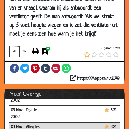
2002
van en vraagt waarom hij als antwoordt een
10 Nov
Taxichauffeur
3.75
ventilator geeft. De man antwoordt "Als we strakt
2002
op 5 voet hoogte vliegen en ik zet die ventilator uit
07 Nov
Moos en Saar
2.96
moet je eens zien hoe warm je het krijgt"
2002
07 Nov
Drie vertegen woordigers
3.26
Jouw stem:
2002
«
»
05 Nov
Grenswachters
3.65
Facebook
Twitter
Pinterest
Tumblr
Email
WhatsApp
2002
05 Nov
Draadloze telefoon
3.08
https://Moppen.nl/21749
2002
Meer Overige
04 Nov
Drie cowboys
3.44
2002
03 Nov
Politie
3.21
2002
03 Nov
Vlieg les
3.21