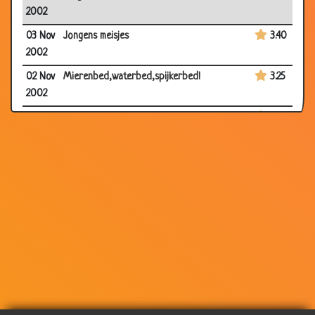
2002
03 Nov
Jongens meisjes
3.40
2002
02 Nov
Mierenbed,waterbed,spijkerbed!
3.25
2002
02 Nov
Julia Roberts en Cameron Diaz
2.46
2002
01 Nov
De geheime dienst
3.24
2002
01 Nov
Smokkelen
3.35
2002
01 Nov
Alpino petje
2.43
2002
30 Oct
Geit
3.69
2002