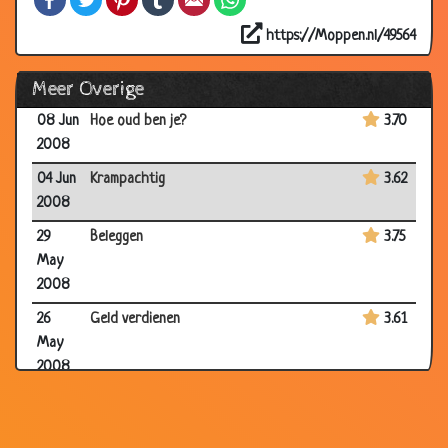
14 Jun
Jagen toegestaan
3.48
2008
https://Moppen.nl/49564
11 Jun
Jagen
2.56
Meer Overige
2008
08 Jun
Hoe oud ben je?
3.70
2008
04 Jun
Krampachtig
3.62
2008
29
Beleggen
3.75
May
2008
26
Geld verdienen
3.61
May
2008
19
IEMAND, IEDEREEN en NIEMAND
3.36
May