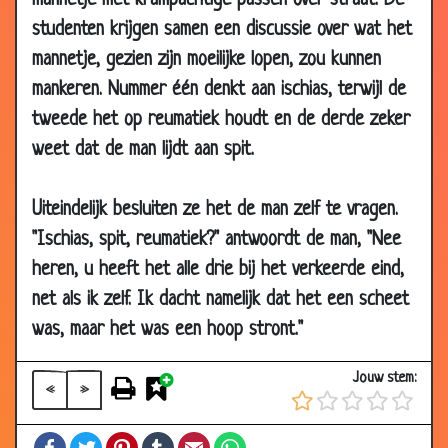
mannetje met krampachtige passen over straat. De
2008
studenten krijgen samen een discussie over wat het
07 Jul
Europa
3.56
mannetje, gezien zijn moeilijke lopen, zou kunnen
2008
mankeren. Nummer één denkt aan ischias, terwijl de
30 Jun
De belastingdienst
3.37
tweede het op reumatiek houdt en de derde zeker
2008
weet dat de man lijdt aan spit.
30 Jun
De Lifter
3.49
2008
Uiteindelijk besluiten ze het de man zelf te vragen.
26 Jun
Auto met een geurtje
3.44
"Ischias, spit, reumatiek?" antwoordt de man, "Nee
2008
heren, u heeft het alle drie bij het verkeerde eind,
24 Jun
Ik weer met mijn grote mond
3.20
net als ik zelf. Ik dacht namelijk dat het een scheet
2008
was, maar het was een hoop stront."
23 Jun
Halve krop sla
3.04
2008
Jouw stem:
«
»
14 Jun
Blauwe licht
2.65
2008
Facebook
Twitter
Pinterest
Tumblr
Email
WhatsApp