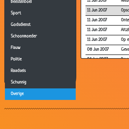
11 Jun 2007
Nieu
Beestenboel
11 Jun 2007
Ops
Sport
11 Jun 2007
Onte
Godsdienst
11 Jun 2007
Altz
Schoonmoeder
11 Jun 2007
Op e
Flauw
08 Jun 2007
Geva
04 Jun 2007
De s
Politie
04 Jun 2007
Span
Raadsels
29 May 2007
Vers
Schunnig
29 May 2007
Jage
Overige
29 May 2007
Koff
24 May 2007
Blin
24 May 2007
Bij 
21 May 2007
Kann