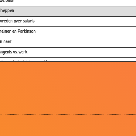
we baan
cheppen
vreden over salaris
heimer en Parkinson
n neer
ngenis vs. werk
choonste lucht ter wereld
nende thriller
toorde nachtrust
n
ie of thee?
d springen
boer Hans
ibaal in het ziekenhuis