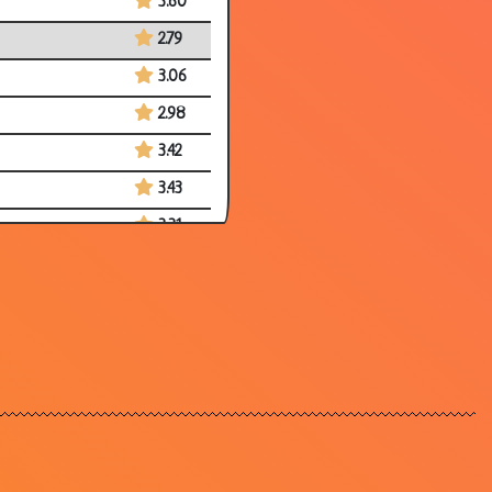
3.60
2.79
3.06
2.98
3.42
3.43
3.31
3.46
3.82
3.18
3.78
3.21
3.24
2.61