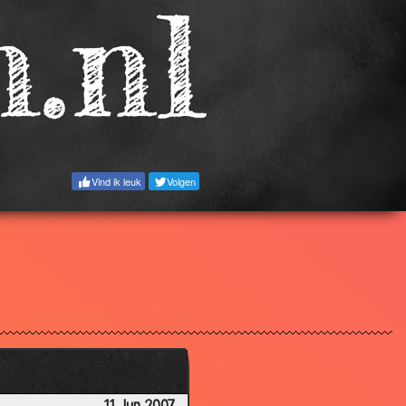
3.35
2.93
3.00
3.45
3.56
3.42
Vind ik leuk
Volgen
3.74
3.46
3.55
3.54
3.41
2.65
3.38