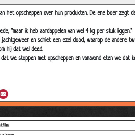
uitgang
an het opscheppen over hun produkten. De ene boer zegt da
ge verhalen
te boerenvlucht
de, "maar ik heb aardappelen van wel 4 kg per stuk liggen."
egrafenis
jachtgeweer en schiet een ezel dood, waarop de andere twe
enisch restaurantje
m hij dat wel deed.
e storm
 wil dat we stoppen met opscheppen en vanavond eten we dat kon
vergelijking
lbl
pen rijden
st
umblr
Email
ie leeftijd nog
eddende gek
ouwbaar advies
tfilm