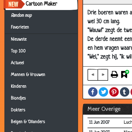
02 Jul 2007
Nood
Cartoon Maker
Drie boeren waren a
02 Jul 2007
IJzi
Random mop
wel 30 cm lang.
02 Jul 2007
Eers
Favorieten
"Wauw!" zegt de twee
25 Jun 2007
De b
De derde neemt een 
Nieuwste
25 Jun 2007
Hygi
en hem vragen waaro
Top 100
25 Jun 2007
Na d
"Wel," zegt hij, "ik
25 Jun 2007
Prijs
Actueel
20 Jun 2007
Blblb
«
»
Mannen & Vrouwen
18 Jun 2007
Bezo
Kinderen
Facebook
Twitter
Pintere
T
18 Jun 2007
Op d
Blondjes
18 Jun 2007
De r
Meer Overige
Dokters
18 Jun 2007
Betr
Belgen & 'Ollanders
11 Jun 2007
Luch