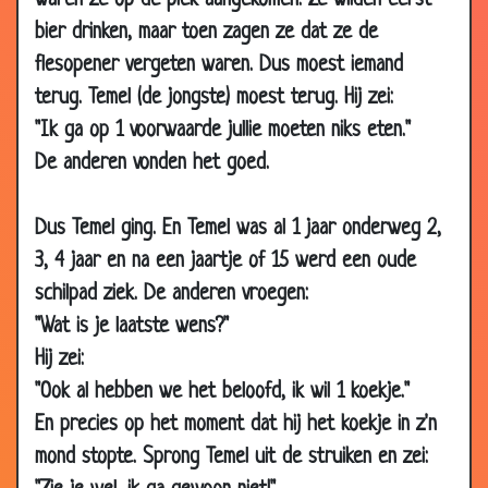
waren ze op de plek aangekomen. Ze wilden eerst
12 May
De koffer.
2.97
bier drinken, maar toen zagen ze dat ze de
2000
flesopener vergeten waren. Dus moest iemand
12 May
Geen grappen over maken
3.57
terug. Temel (de jongste) moest terug. Hij zei:
2000
"Ik ga op 1 voorwaarde jullie moeten niks eten."
12 May
Papegaai
3.39
De anderen vonden het goed.
2000
12 May
Een foute diagnose
3.41
Dus Temel ging. En Temel was al 1 jaar onderweg 2,
2000
3, 4 jaar en na een jaartje of 15 werd een oude
12 May
Frans de leeuwendoder
3.59
schilpad ziek. De anderen vroegen:
2000
"Wat is je laatste wens?"
12 May
De koe
2.73
Hij zei:
2000
"Ook al hebben we het beloofd, ik wil 1 koekje."
12 May
Harmsen bij de belastingdienst
3.74
En precies op het moment dat hij het koekje in z'n
2000
mond stopte. Sprong Temel uit de struiken en zei:
12 May
Nerds
2.74