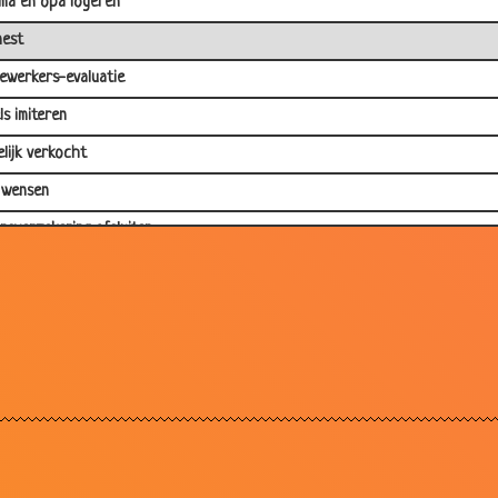
oma en opa logeren
est
werkers-evaluatie
ls imiteren
elijk verkocht
 wensen
nsverzekering afsluiten
ogen
rp van geest
 lekkerder zo
el
 mop
om geef je hem dat?
 zit de overeenkomst?