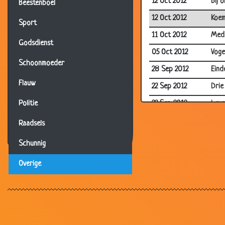
12 Oct 2012
Bij 
Beestenboel
12 Oct 2012
Koem
Sport
11 Oct 2012
Mede
Godsdienst
05 Oct 2012
Voge
Schoonmoeder
28 Sep 2012
Eind
Flauw
22 Sep 2012
Drie
22 Sep 2012
Leve
Politie
22 Sep 2012
Knip
Raadsels
23 Aug 2012
Sche
Schunnig
20 Aug 2012
Veel
Overige
06 Aug 2012
Simp
31 Jul 2012
Oma
20 Jul 2012
Waar
20 Jul 2012
Waar