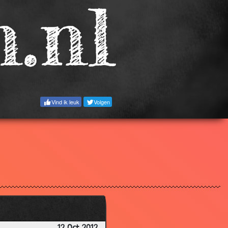
3.12
3.39
3.30
2.78
3.87
3.61
Vind ik leuk
Volgen
2.61
3.28
3.54
2.66
3.73
3.73
3.09