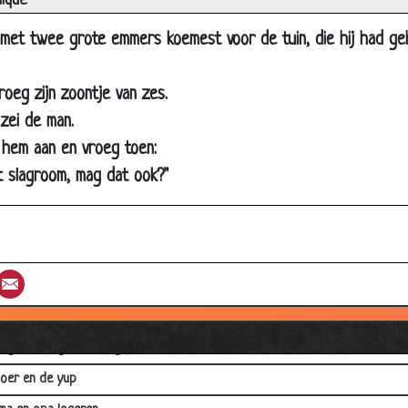
lique
ngen
met twee grote emmers koemest voor de tuin, die hij had geh
??
, lang geleden
roeg zijn zoontje van zes.
lepeltje
 zei de man.
rlijnen
 hem aan en vroeg toen:
op de loer
t slagroom, mag dat ook?"
ndheidstip
 ongelukken onderzoek
n denken
st
umblr
Email
je ouder wordt
citatie bij een notaris
eugd van tegenwoordig
oer en de yup