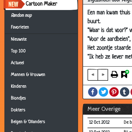
Ingezonden door Ange
03 Jan 2013
Spri
Cartoon Maker
Een man kwam thuis 
31 Dec 2012
Gek?
Random mop
buurt.
31 Dec 2012
Lang
Favorieten
"Waar is dat voor?" v
23 Dec 2012
Het 
"Voor de aardbeien",
Nieuwste
07 Dec 2012
Spoo
Het zoontje staarde
Top 100
14 Nov 2012
Kat 
"Ik heb ze liever me
10 Nov 2012
Gezo
Actueel
10 Nov 2012
Auto
«
»
Mannen & Vrouwen
08 Nov 2012
Groe
Kinderen
Facebook
Twitter
Pintere
T
05 Nov 2012
Als 
Blondjes
05 Nov 2012
Solli
Meer Overige
Dokters
26 Oct 2012
De j
Belgen & 'Ollanders
12 Oct 2012
De b