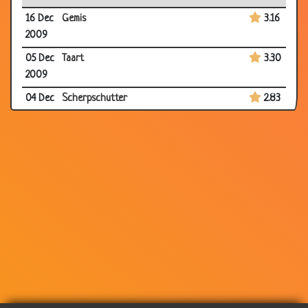
16 Dec
Gemis
3.16
2009
05 Dec
Taart
3.30
2009
04 Dec
Scherpschutter
2.83
2009
04 Dec
Afwijzing
2.86
2009
04 Dec
Moeilijke vragen
3.53
2009
04 Dec
De overval
3.61
2009
04 Dec
Auto ongeluk
3.36
2009
04 Dec
Zwanger
3.02