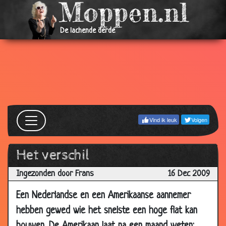
2010
17 Jan
Parkeerplaats
3.49
De lachende derde
2010
06 Jan
De voorspelling
3.50
2010
30 Dec
Schuur
3.67
2009
30 Dec
Schwein
3.76
Vind ik leuk
Volgen
2009
27 Dec
Hij past niet
3.44
Het verschil
2009
Ingezonden door Frans
23 Dec
Berenjacht
16 Dec 2009
3.74
2009
Een Nederlandse en een Amerikaanse aannemer
23 Dec
Encyclopedie verkoper
2.79
hebben gewed wie het snelste een hoge flat kan
2009